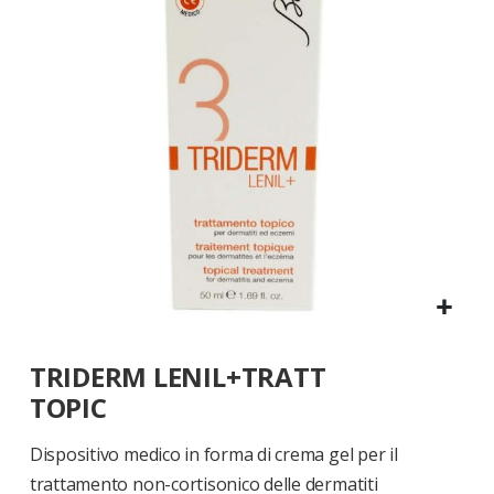
di
immagini
Vai
TRIDERM LENIL+TRATT
all'inizio
della
TOPIC
galleria
di
Dispositivo medico in forma di crema gel per il
immagini
trattamento non-cortisonico delle dermatiti