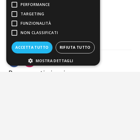
PERFORMANCE
Spedizione
TARGETING
Pagamenti
FUNZIONALITÀ
Resi
NON CLASSIFICATI
ACCETTA TUTTO
RIFIUTA TUTTO
MOSTRA DETTAGLI
Pagamenti sicuri
ALDIGIÙ S.R.L. | Via Cortazzis 15 33100 - UDINE | SEDE
OPERATIVA: Via del Progresso 3 - Padova | PEC:
aldigiusrl@pec.it | C.F. e P.IVA 02873920306 REA UD-294558
Capitale sociale: € 27.086,97