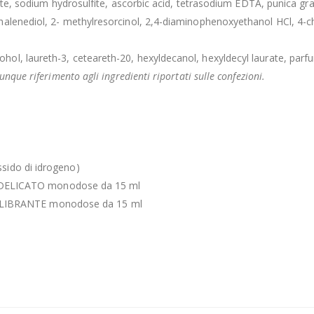
rate, sodium hydrosulfite, ascorbic acid, tetrasodium EDTA, punica gra
halenediol, 2- methylresorcinol, 2,4-diaminophenoxyethanol HCl, 4-c
, laureth-3, ceteareth-20, hexyldecanol, hexyldecyl laurate, parfum 
nque riferimento agli ingredienti riportati sulle confezioni.
sido di idrogeno)
DELICATO monodose da 15 ml
LIBRANTE monodose da 15 ml