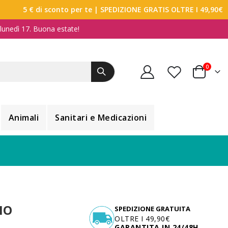
5 € di sconto per te
| SPEDIZIONE GRATIS OLTRE I 49,90€
a lunedì 17. Buona estate!
elemen
0
Carrello
Animali
Sanitari e Medicazioni
NO
SPEDIZIONE GRATUITA
OLTRE I 49,90€
GARANTITA IN 24/48H