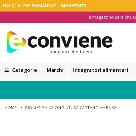
HAI QUALCHE DOMANDA?
049 8597472
Il magazzino sarà chius
Categorie
Marchi
Integratori alimentari
Integratori alimentari
Alimentazione e Dietetica
HOME
BIONIKE SHINE ON TINTURA CASTANO AMB5.38
Cosmesi
Cosmetici Naturali