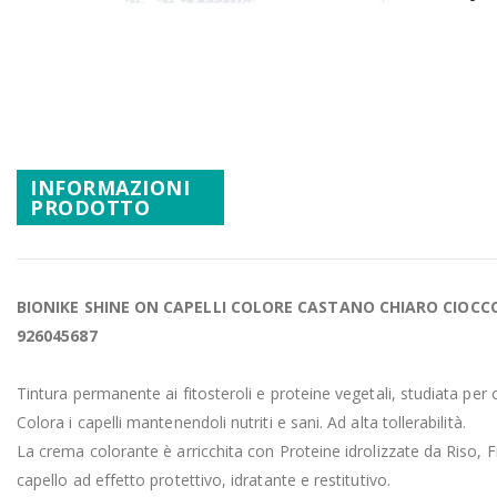
Promozioni
Vai
Mistery Box
all'inizio
della
galleria
di
immagini
INFORMAZIONI
PRODOTTO
BIONIKE
SHINE
ON CAPELLI
COLORE
CASTANO CHIARO CIOCCO
926045687
Tintura permanente ai fitosteroli e proteine vegetali, studiata per o
Colora i capelli mantenendoli nutriti e sani.
Ad alta tollerabilità.
La crema colorante è arricchita con Proteine idrolizzate da Riso, F
capello ad effetto protettivo, idratante e restitutivo.