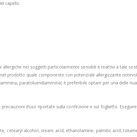
el capello.
lergiche nei soggetti particolarmente sensibili e reattivi a tale sostan
a nel prodotto quale componente con potenziale allergizzante notevol
lendiammina, paratoluendiammina) è preferibile optare per una delle 
le precauzioni d’uso riportate sulla confezione e sul foglietto. Eseguir
tearyl alcohol, stearic acid, ethanolamine, palmitic acid, toluene-2