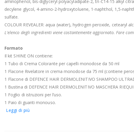
aminophenol, bis-diglyceryl polyacyladipate-2, tri-C14-15 alkyl cit
decylene glycol, 4-amino-2-hydroxytoluene, 1-naphthol, 1,5-napht
sulfate.
COLOUR REVEALER: aqua (water), hydrogen peroxide, cetearyl alcohol
L'elenco degli ingredienti viene costantemente aggiornato. Fare comu
Formato
Il kit SHINE ON contiene:
1 Tubo di Crema Colorante per capelli monodose da 50 ml
1 Flacone Rivelatore in crema monodose da 75 ml (contiene peros
1 Flacone di DEFENCE HAIR DERMOLENITIVO SHAMPOO ULTRA
1 Bustina di DEFENCE HAIR DERMOLENITIVO MASCHERA RIEQUI
1 Foglio di istruzioni per l’uso.
1 Paio di guanti monouso.
Leggi di più