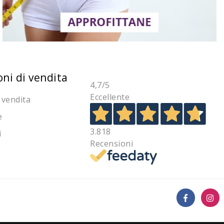
oni di vendita
4,7
/5
Eccellente
 vendita
e
3.818
i
Recensioni