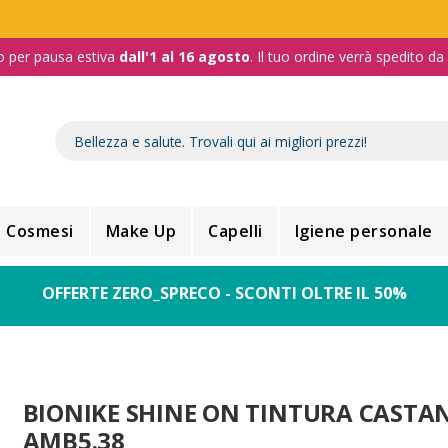
o per pausa estiva
dall'1 al 16 agosto
. Il tuo ordine verrà spedito d
Cosmesi
Make Up
Capelli
Igiene personale
OFFERTE ZERO_SPRECO - SCONTI OLTRE IL 50%
BIONIKE SHINE ON TINTURA CASTA
AMB5.38