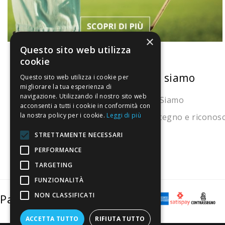
×
Questo sito web utilizza
cookie
La nostra convenienza
Chi siamo
Questo sito web utilizza i cookie per
migliorare la tua esperienza di
navigazione. Utilizzando il nostro sito web
Il risparmio che fa ambiente
Chi Siamo
acconsenti a tutti i cookie in conformità con
la nostra policy per i cookie.
Leggi di più
Il nostro manifesto
Sostegno e riconos
Il blog
STRETTAMENTE NECESSARI
Perché fidarti
PERFORMANCE
TARGETING
Vendi con noi
FUNZIONALITÀ
NON CLASSIFICATI
Pagamenti sicuri
ACCETTA TUTTO
RIFIUTA TUTTO