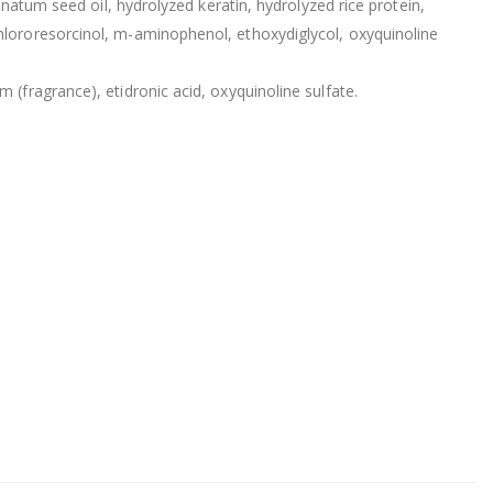
natum seed oil, hydrolyzed keratin, hydrolyzed rice protein,
hlororesorcinol, m-aminophenol, ethoxydiglycol, oxyquinoline
(fragrance), etidronic acid, oxyquinoline sulfate.