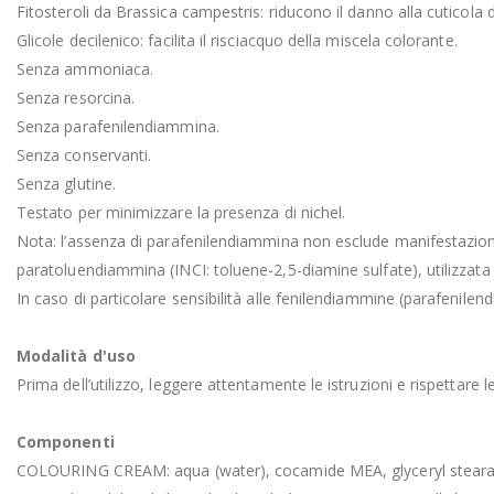
Fitosteroli da Brassica campestris: riducono il danno alla cuticola d
Glicole decilenico: facilita il risciacquo della miscela colorante.
Senza ammoniaca.
Senza resorcina.
Senza parafenilendiammina.
Senza conservanti.
Senza glutine.
Testato per minimizzare la presenza di nichel.
Nota: l’assenza di parafenilendiammina non esclude manifestazioni al
paratoluendiammina (INCI: toluene-2,5-diamine sulfate), utilizzat
In caso di particolare sensibilità alle fenilendiammine (parafeni
Modalità d'uso
Prima dell’utilizzo, leggere attentamente le istruzioni e rispettare 
Componenti
COLOURING CREAM: aqua (water), cocamide MEA, glyceryl stearate, ce