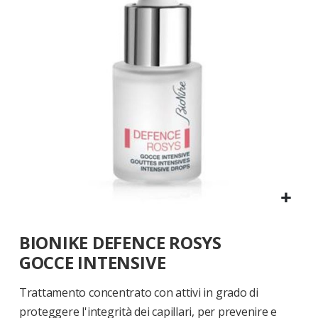
di
immagini
Vai
BIONIKE DEFENCE ROSYS
all'inizio
della
GOCCE INTENSIVE
galleria
di
Trattamento concentrato con attivi in grado di
immagini
proteggere l'integrità dei capillari, per prevenire e