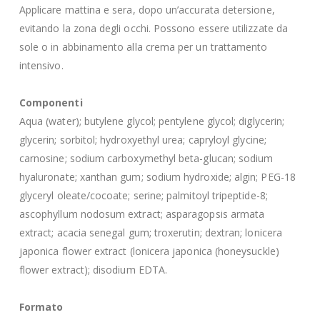
Applicare mattina e sera, dopo un’accurata detersione,
evitando la zona degli occhi. Possono essere utilizzate da
sole o in abbinamento alla crema per un trattamento
intensivo.
Componenti
Aqua (water); butylene glycol; pentylene glycol; diglycerin;
glycerin; sorbitol; hydroxyethyl urea; capryloyl glycine;
carnosine; sodium carboxymethyl beta-glucan; sodium
hyaluronate; xanthan gum; sodium hydroxide; algin; PEG-18
glyceryl oleate/cocoate; serine; palmitoyl tripeptide-8;
ascophyllum nodosum extract; asparagopsis armata
extract; acacia senegal gum; troxerutin; dextran; lonicera
japonica flower extract (lonicera japonica (honeysuckle)
flower extract); disodium EDTA.
Formato