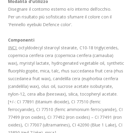
Modalità d'utilizzo
Disegnare il contorno esterno e/o interno dell’occhio.
Per un risultato più sofisticato sfumare il colore con il
'Pennello eyebuki Defence color'.
Componenti
INCI:
octyldodecyl stearoyl stearate, C10-18 triglycerides,
copernicia cerifera cera (copernicia cerifera (carnauba)
wax), myristyl lactate, hydrogenated vegetable oil, synthetic
fluorphlogopite, mica, talc, rhus succedanea fruit cera (rhus
succedanea fruit wax), candelilla cera (euphorbia cerifera
(candelilla) wax), olus oil, sucrose acetate isobutyrate,
nylon-12, cera alba (beeswax), silica, tocopheryl acetate.
[+/-: CI 77891 (titanium dioxide), CI 77510 (ferric
ferrocyanide), CI 77510 (ferric ammonium ferrocyanide), CI
77499 (iron oxides), CI 77492 (iron oxides) – CI 77491 (iron
oxides), CI 77007 (ultramarines), CI 42090 (Blue 1 Lake), CI
15850 (red 7 lake), mica].