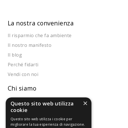
La nostra convenienza
Il risparmio che fa ambiente
Il nostro manifesto
Il blog
Perché fidarti
Vendi con noi
Chi siamo
Chi Siamo
×
Questo sito web utilizza
cookie
Sostegno e riconoscimenti
Questo sito web utilizza i cookie per
Servizio clienti
migliorare la tua esperienza di navigazione.