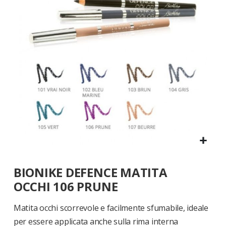
di
immagini
Vai
BIONIKE DEFENCE MATITA
all'inizio
della
OCCHI 106 PRUNE
galleria
di
Matita occhi scorrevole e facilmente sfumabile, ideale
immagini
per essere applicata anche sulla rima interna