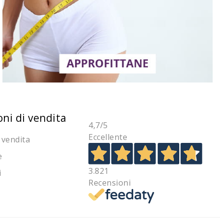
oni di vendita
4,7
/5
Eccellente
 vendita
e
3.821
i
Recensioni