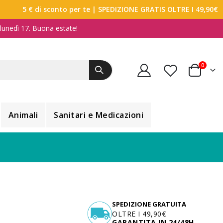
5 € di sconto per te
| SPEDIZIONE GRATIS OLTRE I 49,90€
a lunedì 17. Buona estate!
elemen
0
Carrello
Animali
Sanitari e Medicazioni
SPEDIZIONE GRATUITA
OLTRE I 49,90€
GARANTITA IN 24/48H