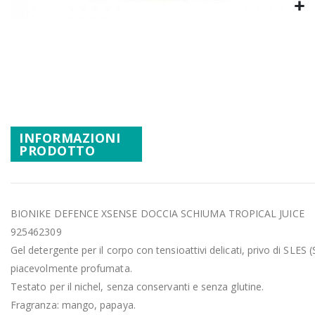
Promozioni
Vai
Mistery Box
all'inizio
della
galleria
di
immagini
INFORMAZIONI
PRODOTTO
BIONIKE DEFENCE XSENSE DOCCIA SCHIUMA TROPICAL JUICE
925462309
Gel detergente per il corpo con tensioattivi delicati, privo di SLES (
piacevolmente profumata.
Testato per il nichel, senza conservanti e senza glutine.
Fragranza: mango, papaya.