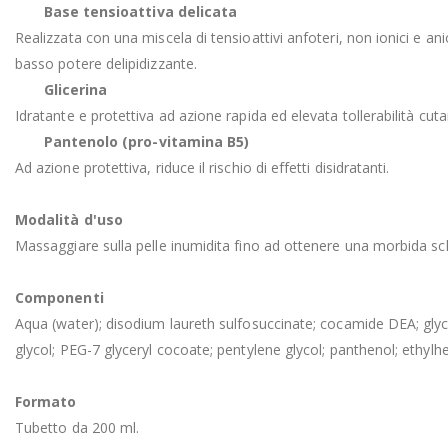
Base tensioattiva delicata
Realizzata con una miscela di tensioattivi anfoteri, non ionici e a
basso potere delipidizzante.
Glicerina
Idratante e protettiva ad azione rapida ed elevata tollerabilità cut
Pantenolo (pro-vitamina B5)
Ad azione protettiva, riduce il rischio di effetti disidratanti.
Modalità d'uso
Massaggiare sulla pelle inumidita fino ad ottenere una morbida s
Componenti
Aqua (water); disodium laureth sulfosuccinate; cocamide DEA; gly
glycol; PEG-7 glyceryl cocoate; pentylene glycol; panthenol; ethylhe
Formato
Tubetto da 200 ml.