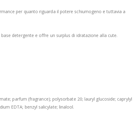
rformance per quanto riguarda il potere schiumogeno e tuttavia a
a base detergente e offre un surplus di idratazione alla cute.
e; parfum (fragrance); polysorbate 20; lauryl glucoside; caprylyl
dium EDTA; benzyl salicylate; linalool.