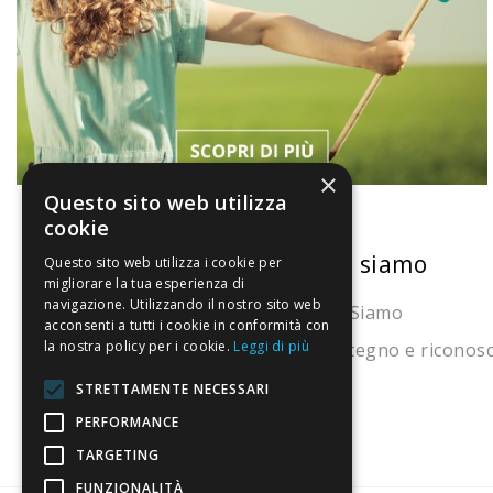
×
Questo sito web utilizza
cookie
La nostra convenienza
Chi siamo
Questo sito web utilizza i cookie per
migliorare la tua esperienza di
navigazione. Utilizzando il nostro sito web
Il risparmio che fa ambiente
Chi Siamo
acconsenti a tutti i cookie in conformità con
la nostra policy per i cookie.
Leggi di più
Il nostro manifesto
Sostegno e riconos
Il blog
STRETTAMENTE NECESSARI
Perché fidarti
PERFORMANCE
TARGETING
Vendi con noi
FUNZIONALITÀ