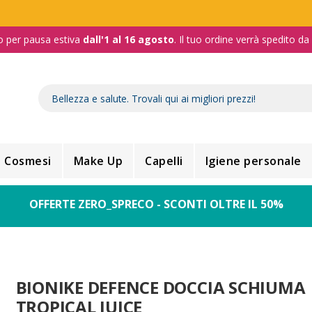
o per pausa estiva
dall'1 al 16 agosto
. Il tuo ordine verrà spedito d
Cosmesi
Make Up
Capelli
Igiene personale
OFFERTE ZERO_SPRECO - SCONTI OLTRE IL 50%
BIONIKE DEFENCE DOCCIA SCHIUMA
TROPICAL JUICE