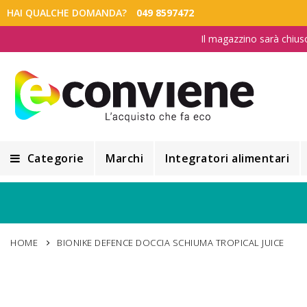
HAI QUALCHE DOMANDA?
049 8597472
Il magazzino sarà chius
Categorie
Marchi
Integratori alimentari
Integratori alimentari
Alimentazione e Dietetica
HOME
BIONIKE DEFENCE DOCCIA SCHIUMA TROPICAL JUICE
Cosmesi
Cosmetici Naturali