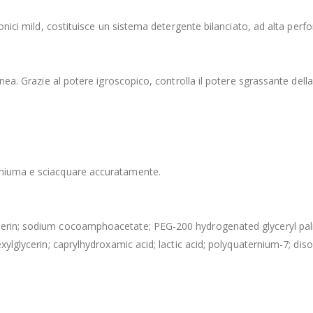
nionici mild, costituisce un sistema detergente bilanciato, ad alta pe
anea. Grazie al potere igroscopico, controlla il potere sgrassante dell
chiuma e sciacquare accuratamente.
cerin; sodium cocoamphoacetate; PEG-200 hydrogenated glyceryl palmat
xylglycerin; caprylhydroxamic acid; lactic acid; polyquaternium-7; diso