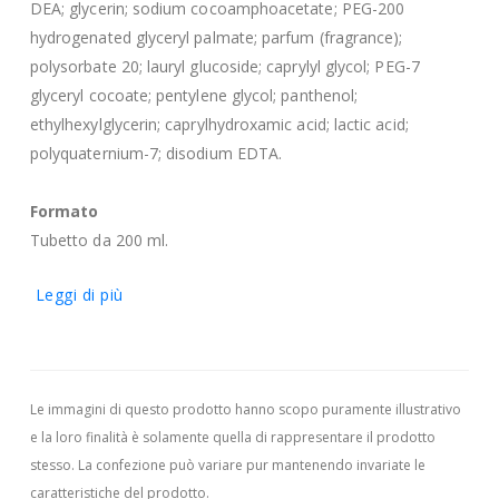
DEA; glycerin; sodium cocoamphoacetate; PEG-200
hydrogenated glyceryl palmate; parfum (fragrance);
polysorbate 20; lauryl glucoside; caprylyl glycol; PEG-7
glyceryl cocoate; pentylene glycol; panthenol;
ethylhexylglycerin; caprylhydroxamic acid; lactic acid;
polyquaternium-7; disodium EDTA.
Formato
Tubetto da 200 ml.
Leggi di più
Le immagini di questo prodotto hanno scopo puramente illustrativo
e la loro finalità è solamente quella di rappresentare il prodotto
stesso. La confezione può variare pur mantenendo invariate le
caratteristiche del prodotto.