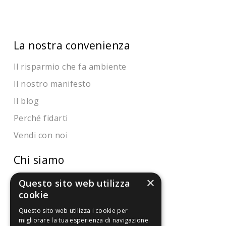
La nostra convenienza
Il risparmio che fa ambiente
Il nostro manifesto
Il blog
Perché fidarti
Vendi con noi
Chi siamo
×
Chi Siamo
Questo sito web utilizza
cookie
Sostegno e riconoscimenti
Questo sito web utilizza i cookie per
migliorare la tua esperienza di navigazione.
Servizio clienti