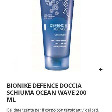
di
immagini
Vai
BIONIKE DEFENCE DOCCIA
all'inizio
della
SCHIUMA OCEAN WAVE 200
galleria
ML
di
immagini
Gel detergente per il corpo con tensioattivi delicati,