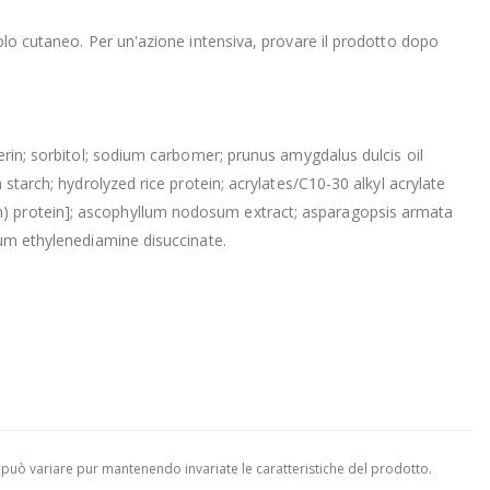
colo cutaneo. Per un'azione intensiva, provare il prodotto dopo
cerin; sorbitol; sodium carbomer; prunus amygdalus dulcis oil
 starch; hydrolyzed rice protein; acrylates/C10-30 alkyl acrylate
an) protein]; ascophyllum nodosum extract; asparagopsis armata
ium ethylenediamine disuccinate.
 può variare pur mantenendo invariate le caratteristiche del prodotto.