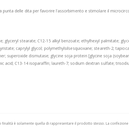
 punta delle dita per favorire l'assorbimento e stimolare il microcir
; glyceryl stearate; C12-15 alkyl benzoate; ethylhexyl palmitate; gly
istate; caprylyl glycol; polymethylsilsesquioxane; steareth-2; tapioca
r; superoxide dismutase; glycine soja protein [glycine soja (soybe
ic acid; C13-14 isoparaffin; laureth-7; sodium dextran sulfate; trisod
finalità è solamente quella di rappresentare il prodotto stesso. La confezione