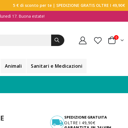
5 € di sconto per te
| SPEDIZIONE GRATIS OLTRE I 49,90€
a lunedì 17. Buona estate!
elemen
0
Carrello
Animali
Sanitari e Medicazioni
SE
SPEDIZIONE GRATUITA
OLTRE I 49,90€
GARANTITA IN 24/48H