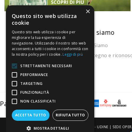
×
Questo sito web utilizza
cookie
La nostra convenienza
Chi siamo
Questo sito web utilizza i cookie per
migliorare la tua esperienza di
navigazione. Utilizzando il nostro sito web
Il risparmio che fa ambiente
Chi Siamo
acconsenti a tutti i cookie in conformità con
la nostra policy per i cookie.
Leggi di più
Il nostro manifesto
Sostegno e riconos
Il blog
STRETTAMENTE NECESSARI
Perché fidarti
PERFORMANCE
TARGETING
Vendi con noi
FUNZIONALITÀ
NON CLASSIFICATI
Pagamenti sicuri
ACCETTA TUTTO
RIFIUTA TUTTO
ALDIGIÙ S.R.L. | Via Cortazzis 15 33100 - UDINE | SEDE OPER
MOSTRA DETTAGLI