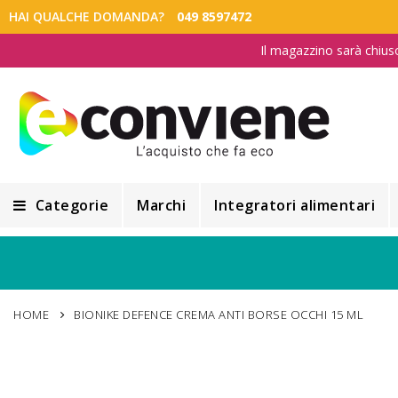
HAI QUALCHE DOMANDA?
049 8597472
Il magazzino sarà chius
Categorie
Marchi
Integratori alimentari
Integratori alimentari
Alimentazione e Dietetica
HOME
BIONIKE DEFENCE CREMA ANTI BORSE OCCHI 15 ML
Cosmesi
Cosmetici Naturali