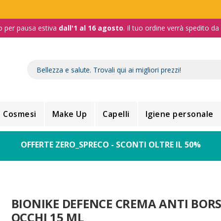
o per pausa estiva
dall'1 al 16 agosto
. Il tuo ordine verrà spedito d
Cosmesi
Make Up
Capelli
Igiene personale
OFFERTE ZERO_SPRECO - SCONTI OLTRE IL 50%
BIONIKE DEFENCE CREMA ANTI BOR
OCCHI 15 ML