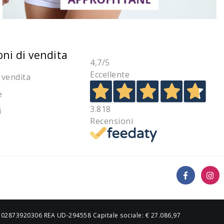
oni di vendita
4,7
/5
Eccellente
 vendita
e
3.818
i
Recensioni
IVA 02873920306 REA UD-294558 Capitale sociale: € 27.086,97