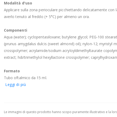
Modalità d'uso
Applicare sulla zona perioculare picchiettando delicatamente con la
averlo tenuto al freddo (+ 5°C) per almeno un ora.
Componenti
Aqua (water); cyclopentasiloxane; butylene glycol; PEG-100 stearate
(prunus amygdalus dulcis (sweet almond) oil); nylon-12; myristyl myr
crosspolymer; acrylamide/sodium acryloyldimethyltaurate copolyme
extract; hdi/trimethylol hexyllactone crosspolymer; caprylhydroxam
Formato
Tubo oftalmico da 15 ml.
Leggi di più
Le immagini di questo prodotto hanno scopo puramente illustrativo e la loro 