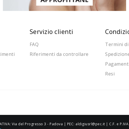
Servizio clienti
Condizi
FAQ
Termini di
cimenti
Riferimenti da controllare
Spedizion
Pagament
Resi
ATIVA: Via del Progresso 3 - Padova | PEC: aldigiusrl@pec.it | C.F. e P.