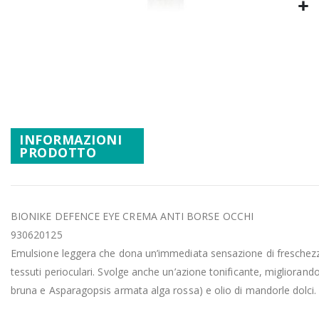
Promozioni
Vai
Mistery Box
all'inizio
della
galleria
di
immagini
INFORMAZIONI
PRODOTTO
BIONIKE DEFENCE EYE CREMA ANTI BORSE OCCHI
930620125
Emulsione leggera che dona un’immediata sensazione di freschezza e
tessuti perioculari. Svolge anche un’azione tonificante, migliora
bruna e Asparagopsis armata alga rossa) e olio di mandorle dolci. P