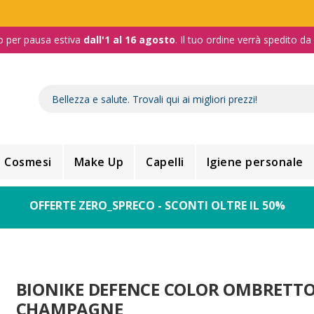
o per pausa estiva
dall'1 al 16 agosto
. Il tuo ordine verrà spedito d
Cosmesi
Make Up
Capelli
Igiene personale
OFFERTE ZERO_SPRECO - SCONTI OLTRE IL 50%
BIONIKE DEFENCE COLOR OMBRETT
CHAMPAGNE