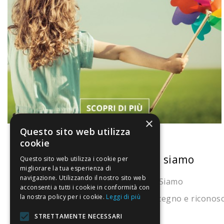
×
Questo sito web utilizza
cookie
La nostra convenienza
Chi siamo
Questo sito web utilizza i cookie per
migliorare la tua esperienza di
navigazione. Utilizzando il nostro sito web
Il risparmio che fa ambiente
Chi Siamo
acconsenti a tutti i cookie in conformità con
la nostra policy per i cookie.
Leggi di più
Il nostro manifesto
Sostegno e riconos
Il blog
STRETTAMENTE NECESSARI