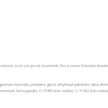
ontorno occhi con piccoli movimenti, fino a creare l’intensità desidera
nesium myristate; pentylene glycol; ethylhexyl palmitate; silica; dime
 ammonium ferrocyanide); CI 77499 (iron oxides); CI 77492 (iron oxides)