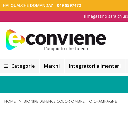
HAI QUALCHE DOMANDA?
049 8597472
Il magazzino sarà chius
Categorie
Marchi
Integratori alimentari
Integratori alimentari
Alimentazione e Dietetica
HOME
BIONIKE DEFENCE COLOR OMBRETTO CHAMPAGNE
Cosmesi
Cosmetici Naturali