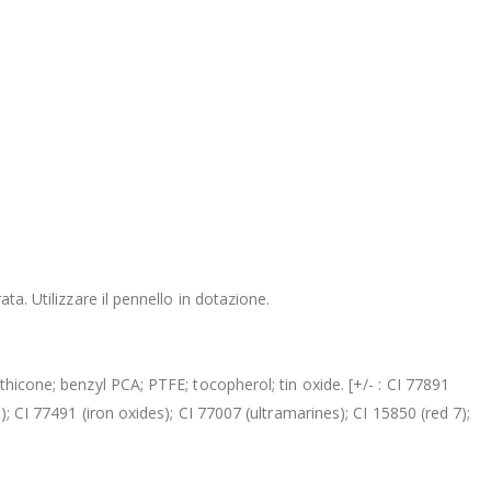
ta. Utilizzare il pennello in dotazione.
thicone; benzyl PCA; PTFE; tocopherol; tin oxide. [+/- : CI 77891
; CI 77491 (iron oxides); CI 77007 (ultramarines); CI 15850 (red 7);