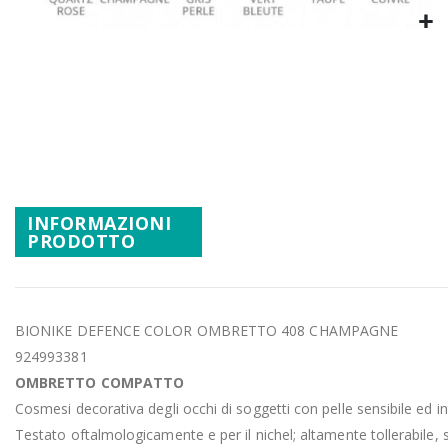
Promozioni
Mistery Box
Vai
all'inizio
della
galleria
di
immagini
INFORMAZIONI
PRODOTTO
BIONIKE DEFENCE COLOR OMBRETTO 408 CHAMPAGNE
924993381
OMBRETTO CO
MPATTO
Cosmesi decorativa degli occhi di soggetti con pelle sensibile ed in
Testato oftalmologicamente e per il nichel; altamente tollerabile,