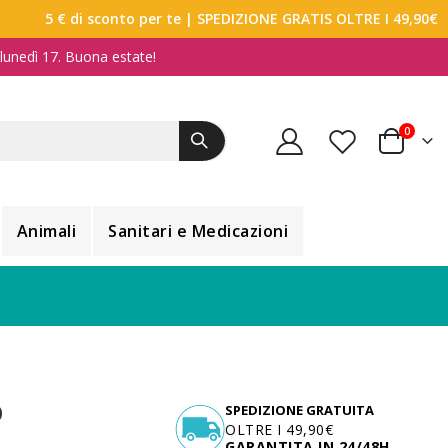
5 € di sconto per te
| SPEDIZIONE GRATIS OLTRE I 49,90€
a lunedì 17. Buona estate!
elemen
0
Carrello
Animali
Sanitari e Medicazioni
O
SPEDIZIONE GRATUITA
OLTRE I 49,90€
GARANTITA IN 24/48H