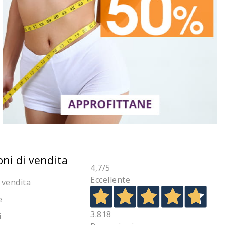
oni di vendita
4,7
/5
Eccellente
 vendita
e
3.818
i