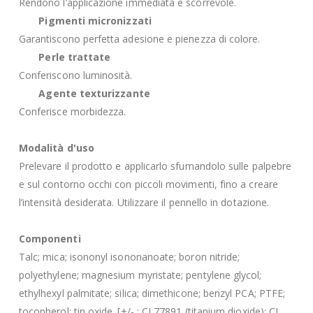
Rendono l’applicazione immediata e scorrevole.
Pigmenti micronizzati
Garantiscono perfetta adesione e pienezza di colore.
Perle trattate
Conferiscono luminosità.
Agente texturizzante
Conferisce morbidezza.
Modalità d'uso
Prelevare il prodotto e applicarlo sfumandolo sulle palpebre
e sul contorno occhi con piccoli movimenti, fino a creare
l’intensità desiderata. Utilizzare il pennello in dotazione.
Componenti
Talc; mica; isononyl isononanoate; boron nitride;
polyethylene; magnesium myristate; pentylene glycol;
ethylhexyl palmitate; silica; dimethicone; benzyl PCA; PTFE;
tocopherol; tin oxide. [+/- : CI 77891 (titanium dioxide); CI