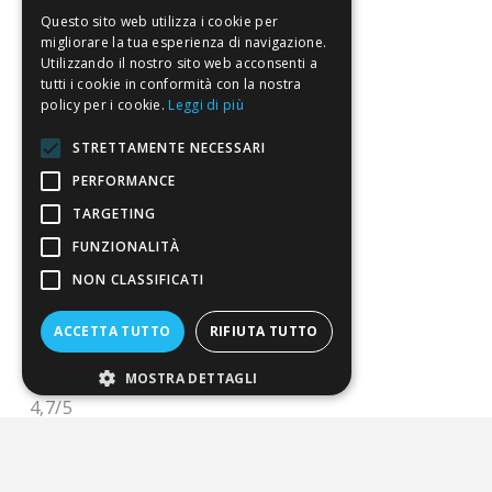
Questo sito web utilizza i cookie per
Servizio clienti
migliorare la tua esperienza di navigazione.
Utilizzando il nostro sito web acconsenti a
tutti i cookie in conformità con la nostra
FAQ
policy per i cookie.
Leggi di più
Riferimenti da controllare
STRETTAMENTE NECESSARI
Condizioni di vendita
PERFORMANCE
TARGETING
Termini di vendita
FUNZIONALITÀ
Spedizione
NON CLASSIFICATI
Pagamenti
ACCETTA TUTTO
RIFIUTA TUTTO
Resi
MOSTRA DETTAGLI
4,7
/5
Eccellente