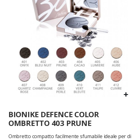
galleria
di
immagini
Vai
BIONIKE DEFENCE COLOR
all'inizio
della
OMBRETTO 403 PRUNE
galleria
di
Ombretto compatto facilmente sfumabile ideale per di
immagini