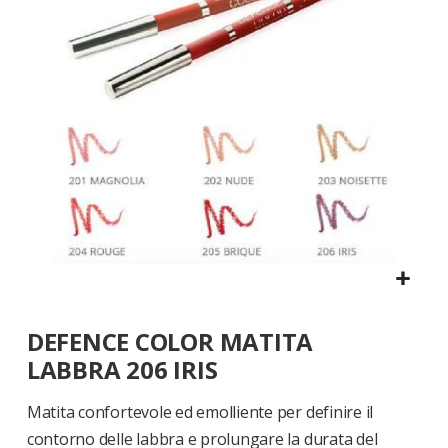
di
immagini
Vai
DEFENCE COLOR MATITA
all'inizio
della
LABBRA 206 IRIS
galleria
di
Matita confortevole ed emolliente per definire il
immagini
contorno delle labbra e prolungare la durata del