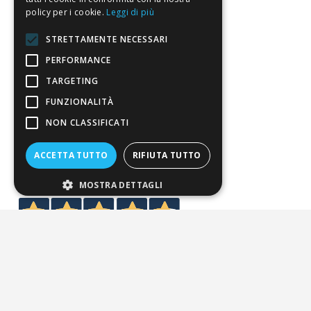
policy per i cookie.
Leggi di più
Condizioni di vendita
STRETTAMENTE NECESSARI
Termini di vendita
PERFORMANCE
Spedizione
TARGETING
FUNZIONALITÀ
Pagamenti
NON CLASSIFICATI
Resi
ACCETTA TUTTO
RIFIUTA TUTTO
4,7
/5
MOSTRA DETTAGLI
Eccellente
3.820
Recensioni