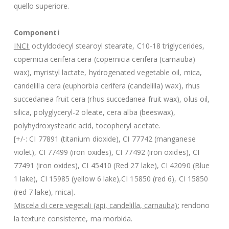
quello superiore.
Componenti
INCI:
octyldodecyl stearoyl stearate, C10-18 triglycerides,
copernicia cerifera cera (copernicia cerifera (carnauba)
wax), myristyl lactate, hydrogenated vegetable oil, mica,
candelilla cera (euphorbia cerifera (candelilla) wax), rhus
succedanea fruit cera (rhus succedanea fruit wax), olus oil,
silica, polyglyceryl-2 oleate, cera alba (beeswax),
polyhydroxystearic acid, tocopheryl acetate.
[+/-: CI 77891 (titanium dioxide), CI 77742 (manganese
violet), CI 77499 (iron oxides), CI 77492 (iron oxides), CI
77491 (iron oxides), CI 45410 (Red 27 lake), CI 42090 (Blue
1 lake), CI 15985 (yellow 6 lake),CI 15850 (red 6), CI 15850
(red 7 lake), mica].
Miscela di cere vegetali (api, candelilla, carnauba):
rendono
la texture consistente, ma morbida.