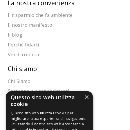
La nostra convenienza
Il risparmio che fa ambiente
Il nostro manifesto
Il blog
Perché fidarti
Vendi con noi
Chi siamo
Chi Siamo
Sostegno e riconoscimenti
×
Questo sito web utilizza
cookie
Servizio clienti
Questo sito web utilizza i cookie per
FAQ
migliorare la tua esperienza di navigazione.
Utilizzando il nostro sito web acconsenti a
Riferimenti da controllare
tutti i cookie in conformità con la nostra