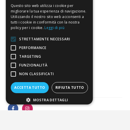
Spedizione
Questo sito web utilizza i cookie per
migliorare la tua esperienza di navigazione.
Pagamenti
Utilizzando il nostro sito web acconsenti a
tutti i cookie in conformità con la nostra
Resi
policy per i cookie.
Leggi di più
STRETTAMENTE NECESSARI
4,7
/5
PERFORMANCE
Eccellente
TARGETING
FUNZIONALITÀ
3.821
NON CLASSIFICATI
Recensioni
ACCETTA TUTTO
RIFIUTA TUTTO
MOSTRA DETTAGLI
Pagamenti sicuri