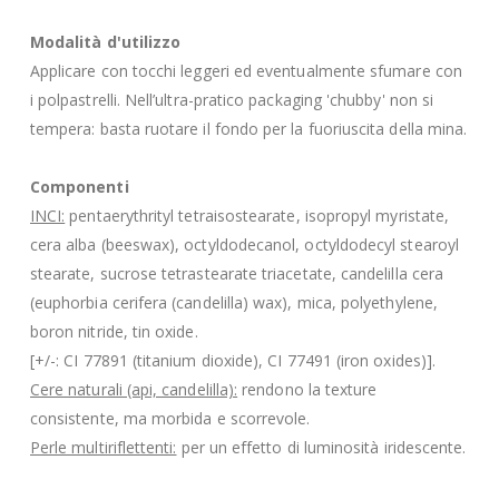
Modalità d'utilizzo
Applicare con tocchi leggeri ed eventualmente sfumare con
i polpastrelli. Nell’ultra-pratico packaging 'chubby' non si
tempera: basta ruotare il fondo per la fuoriuscita della mina.
Componenti
INCI:
pentaerythrityl tetraisostearate, isopropyl myristate,
cera alba (beeswax), octyldodecanol, octyldodecyl stearoyl
stearate, sucrose tetrastearate triacetate, candelilla cera
(euphorbia cerifera (candelilla) wax), mica, polyethylene,
boron nitride, tin oxide.
[+/-: CI 77891 (titanium dioxide), CI 77491 (iron oxides)].
Cere naturali (api, candelilla):
rendono la texture
consistente, ma morbida e scorrevole.
Perle multiriflettenti:
per un effetto di luminosità iridescente.