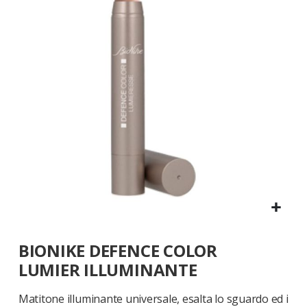
galleria
di
immagini
Vai
BIONIKE DEFENCE COLOR
all'inizio
della
LUMIER ILLUMINANTE
galleria
di
Matitone illuminante universale, esalta lo sguardo ed i
immagini