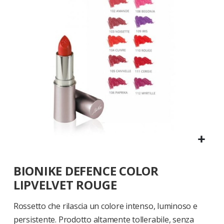
di
immagini
Vai
BIONIKE DEFENCE COLOR
all'inizio
della
LIPVELVET ROUGE
galleria
di
Rossetto che rilascia un colore intenso, luminoso e
immagini
persistente. Prodotto altamente tollerabile, senza