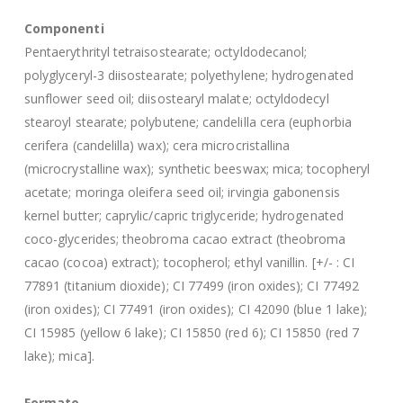
Componenti
Pentaerythrityl tetraisostearate; octyldodecanol;
polyglyceryl-3 diisostearate; polyethylene; hydrogenated
sunflower seed oil; diisostearyl malate; octyldodecyl
stearoyl stearate; polybutene; candelilla cera (euphorbia
cerifera (candelilla) wax); cera microcristallina
(microcrystalline wax); synthetic beeswax; mica; tocopheryl
acetate; moringa oleifera seed oil; irvingia gabonensis
kernel butter; caprylic/capric triglyceride; hydrogenated
coco-glycerides; theobroma cacao extract (theobroma
cacao (cocoa) extract); tocopherol; ethyl vanillin. [+/- : CI
77891 (titanium dioxide); CI 77499 (iron oxides); CI 77492
(iron oxides); CI 77491 (iron oxides); CI 42090 (blue 1 lake);
CI 15985 (yellow 6 lake); CI 15850 (red 6); CI 15850 (red 7
lake); mica].
Formato