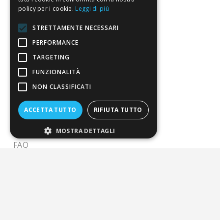
Il blog
policy per i cookie.
Leggi di più
Perché fidarti
STRETTAMENTE NECESSARI
Vendi con noi
PERFORMANCE
TARGETING
Chi siamo
FUNZIONALITÀ
Chi Siamo
NON CLASSIFICATI
Sostegno e riconoscimenti
ACCETTA TUTTO
RIFIUTA TUTTO
Servizio clienti
MOSTRA DETTAGLI
FAQ
Riferimenti da controllare
Condizioni di vendita
Termini di vendita