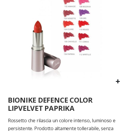
di
immagini
Vai
BIONIKE DEFENCE COLOR
all'inizio
della
LIPVELVET PAPRIKA
galleria
di
Rossetto che rilascia un colore intenso, luminoso e
immagini
persistente. Prodotto altamente tollerabile, senza