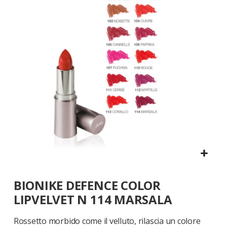
galleria
di
immagini
Vai
BIONIKE DEFENCE COLOR
all'inizio
della
LIPVELVET N 114 MARSALA
galleria
di
Rossetto morbido come il velluto, rilascia un colore
immagini