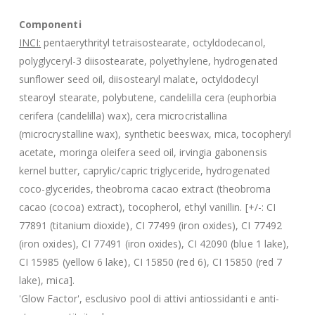
Componenti
INCI:
pentaerythrityl tetraisostearate, octyldodecanol,
polyglyceryl-3 diisostearate, polyethylene, hydrogenated
sunflower seed oil, diisostearyl malate, octyldodecyl
stearoyl stearate, polybutene, candelilla cera (euphorbia
cerifera (candelilla) wax), cera microcristallina
(microcrystalline wax), synthetic beeswax, mica, tocopheryl
acetate, moringa oleifera seed oil, irvingia gabonensis
kernel butter, caprylic/capric triglyceride, hydrogenated
coco-glycerides, theobroma cacao extract (theobroma
cacao (cocoa) extract), tocopherol, ethyl vanillin. [+/-: CI
77891 (titanium dioxide), CI 77499 (iron oxides), CI 77492
(iron oxides), CI 77491 (iron oxides), CI 42090 (blue 1 lake),
CI 15985 (yellow 6 lake), CI 15850 (red 6), CI 15850 (red 7
lake), mica].
'Glow Factor', esclusivo pool di attivi antiossidanti e anti-