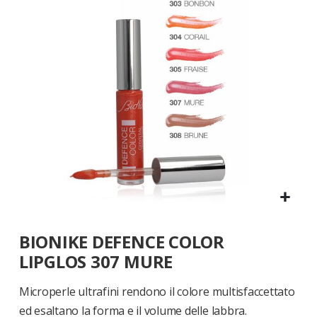
di
immagini
Vai
BIONIKE DEFENCE COLOR
all'inizio
della
LIPGLOS 307 MURE
galleria
di
Microperle ultrafini rendono il colore multisfaccettato
immagini
ed esaltano la forma e il volume delle labbra.