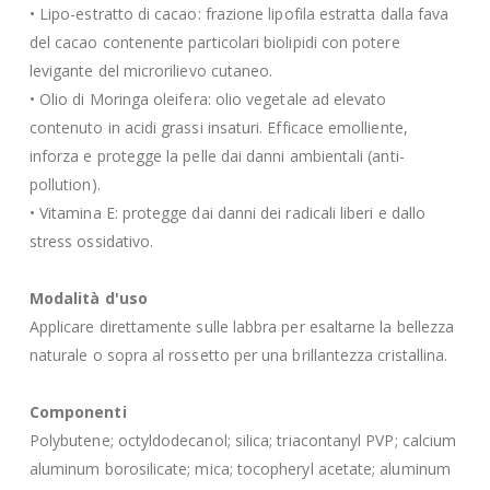
• Lipo-estratto di cacao: frazione lipofila estratta dalla fava
del cacao contenente particolari biolipidi con potere
levigante del microrilievo cutaneo.
• Olio di Moringa oleifera: olio vegetale ad elevato
contenuto in acidi grassi insaturi. Efficace emolliente,
inforza e protegge la pelle dai danni ambientali (anti-
pollution).
• Vitamina E: protegge dai danni dei radicali liberi e dallo
stress ossidativo.
Modalità d'uso
Applicare direttamente sulle labbra per esaltarne la bellezza
naturale o sopra al rossetto per una brillantezza cristallina.
Componenti
Polybutene; octyldodecanol; silica; triacontanyl PVP; calcium
aluminum borosilicate; mica; tocopheryl acetate; aluminum