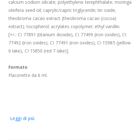
calcium sodium silicate; polyethylene terephthalate; moringa
oleifera seed oil; caprylic/capric triglyceride; tin oxide;
theobroma cacao extract (theobroma cacao (cocoa)
extract); tocopherol; acrylates copolymer; ethyl vanillin.
[+/-: CI 77891 (titanium dioxide), CI 77499 (iron oxides), CI
77492 (iron oxides), CI 77491 (iron oxides), CI 15985 (yellow
6 lake), CI 15850 (red 7 lake)].
Formato
Flaconette da 6 ml.
Leggi di più