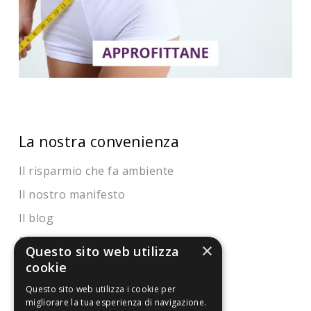
La nostra convenienza
Il risparmio che fa ambiente
Il nostro manifesto
Il blog
Perché fidarti
×
Questo sito web utilizza
Vendi con noi
cookie
Questo sito web utilizza i cookie per
Chi siamo
migliorare la tua esperienza di navigazione.