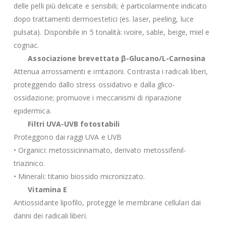
delle pelli più delicate e sensibili; è particolarmente indicato
dopo trattamenti dermoestetici (es. laser, peeling, luce
pulsata). Disponibile in 5 tonalità: ivoire, sable, beige, miel e
cognac.
Associazione brevettata β-Glucano/L-Carnosina
Attenua arrossamenti e irritazioni. Contrasta i radicali liberi,
proteggendo dallo stress ossidativo e dalla glico-
ossidazione; promuove i meccanismi di riparazione
epidermica.
Filtri UVA-UVB fotostabili
Proteggono dai raggi UVA e UVB
• Organici: metossicinnamato, derivato metossifenil-
triazinico.
• Minerali: titanio biossido micronizzato.
Vitamina E
Antiossidante lipofilo, protegge le membrane cellulari dai
danni dei radicali liberi.