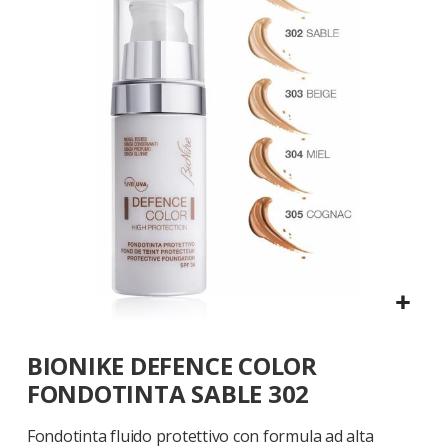
galleria
di
immagini
Vai
BIONIKE DEFENCE COLOR
all'inizio
della
FONDOTINTA SABLE 302
galleria
di
Fondotinta fluido protettivo con formula ad alta
immagini