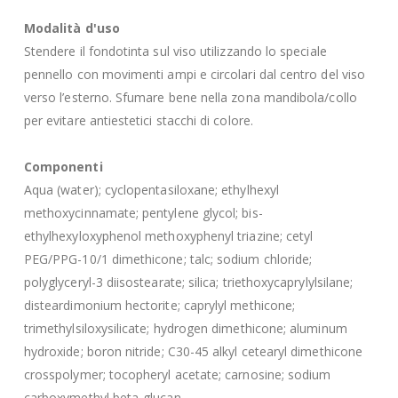
Modalità d'uso
Stendere il fondotinta sul viso utilizzando lo speciale
pennello con movimenti ampi e circolari dal centro del viso
verso l’esterno. Sfumare bene nella zona mandibola/collo
per evitare antiestetici stacchi di colore.
Componenti
Aqua (water); cyclopentasiloxane; ethylhexyl
methoxycinnamate; pentylene glycol; bis-
ethylhexyloxyphenol methoxyphenyl triazine; cetyl
PEG/PPG-10/1 dimethicone; talc; sodium chloride;
polyglyceryl-3 diisostearate; silica; triethoxycaprylylsilane;
disteardimonium hectorite; caprylyl methicone;
trimethylsiloxysilicate; hydrogen dimethicone; aluminum
hydroxide; boron nitride; C30-45 alkyl cetearyl dimethicone
crosspolymer; tocopheryl acetate; carnosine; sodium
carboxymethyl beta-glucan.