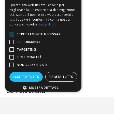
La nostra convenienza
Questo sito web utilizza i cookie per
migliorare la tua esperienza di navigazione.
Il risparmio che fa ambiente
Utilizzando il nostro sito web acconsenti a
tutti i cookie in conformità con la nostra
Il nostro manifesto
policy per i cookie.
Leggi di più
Il blog
STRETTAMENTE NECESSARI
Perché fidarti
PERFORMANCE
Vendi con noi
TARGETING
FUNZIONALITÀ
Chi siamo
NON CLASSIFICATI
Chi Siamo
ACCETTA TUTTO
RIFIUTA TUTTO
Sostegno e riconoscimenti
MOSTRA DETTAGLI
Servizio clienti
FAQ
Riferimenti da controllare