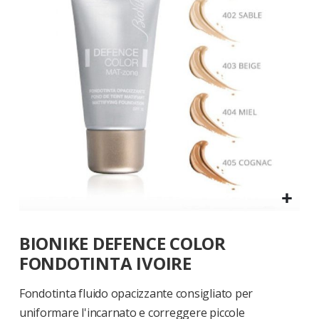
di
immagini
Vai
BIONIKE DEFENCE COLOR
all'inizio
della
FONDOTINTA IVOIRE
galleria
di
Fondotinta fluido opacizzante consigliato per
immagini
uniformare l'incarnato e correggere piccole