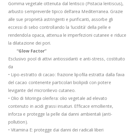
Gomma vegetale ottenuta dal lentisco (Pistacia lentiscus),
arbusto sempreverde tipico dell’area Mediterranea. Grazie
alle sue proprietà astringenti e purificanti, assorbe gli
eccessi di sebo controllando la 'lucidità' della pelle e
rendendola opaca, attenua le imperfezioni cutanee e riduce
la dilatazione dei pori.
“Glow Factor”
Esclusivo pool di attivi antiossidanti e anti-stress, costituito
da
• Lipo-estratto di cacao: frazione lipofila estratta dalla fava
del cacao contenente particolari biolipidi con potere
levigante del microrilievo cutaneo.
• Olio di Moringa oleifera: olio vegetale ad elevato
contenuto in acidi grassi insaturi. Efficace emolliente,
inforza e protegge la pelle dai danni ambientali (anti-
pollution).
• Vitamina E: protegge dai danni dei radicali liberi