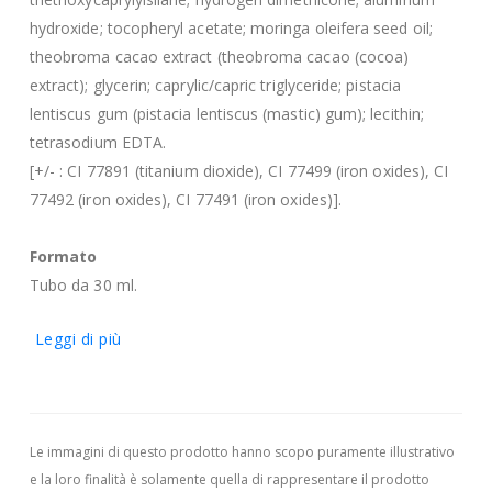
hydroxide; tocopheryl acetate; moringa oleifera seed oil;
theobroma cacao extract (theobroma cacao (cocoa)
extract); glycerin; caprylic/capric triglyceride; pistacia
lentiscus gum (pistacia lentiscus (mastic) gum); lecithin;
tetrasodium EDTA.
[+/- : CI 77891 (titanium dioxide), CI 77499 (iron oxides), CI
77492 (iron oxides), CI 77491 (iron oxides)].
Formato
Tubo da 30 ml.
Leggi di più
Le immagini di questo prodotto hanno scopo puramente illustrativo
e la loro finalità è solamente quella di rappresentare il prodotto