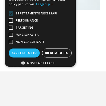
policy per i cookie.
Leggi di più
STRETTAMENTE NECESSARI
PERFORMANCE
TARGETING
La nostra convenienza
FUNZIONALITÀ
Il risparmio che fa ambiente
NON CLASSIFICATI
Il nostro manifesto
ACCETTA TUTTO
RIFIUTA TUTTO
Il blog
MOSTRA DETTAGLI
Perché fidarti
Vendi con noi
Chi siamo
Chi Siamo
Sostegno e riconoscimenti