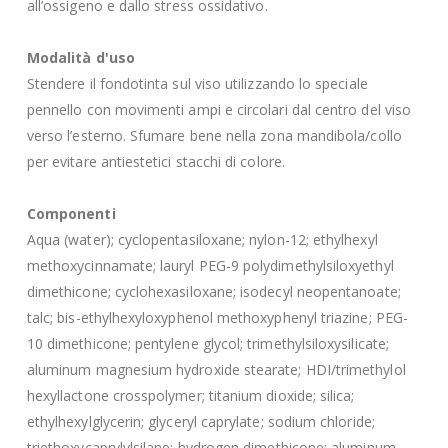
all’ossigeno e dallo stress ossidativo.
Modalità d'uso
Stendere il fondotinta sul viso utilizzando lo speciale
pennello con movimenti ampi e circolari dal centro del viso
verso l’esterno. Sfumare bene nella zona mandibola/collo
per evitare antiestetici stacchi di colore.
Componenti
Aqua (water); cyclopentasiloxane; nylon-12; ethylhexyl
methoxycinnamate; lauryl PEG-9 polydimethylsiloxyethyl
dimethicone; cyclohexasiloxane; isodecyl neopentanoate;
talc; bis-ethylhexyloxyphenol methoxyphenyl triazine; PEG-
10 dimethicone; pentylene glycol; trimethylsiloxysilicate;
aluminum magnesium hydroxide stearate; HDI/trimethylol
hexyllactone crosspolymer; titanium dioxide; silica;
ethylhexylglycerin; glyceryl caprylate; sodium chloride;
triethoxycaprylylsilane; hydrogen dimethicone; aluminum