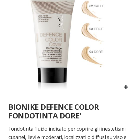
di
immagini
Vai
BIONIKE DEFENCE COLOR
all'inizio
della
FONDOTINTA DORE'
galleria
di
Fondotinta fluido indicato per coprire gli inestetismi
immagini
cutanei, lievi e moderati, localizzati o diffusi su viso e