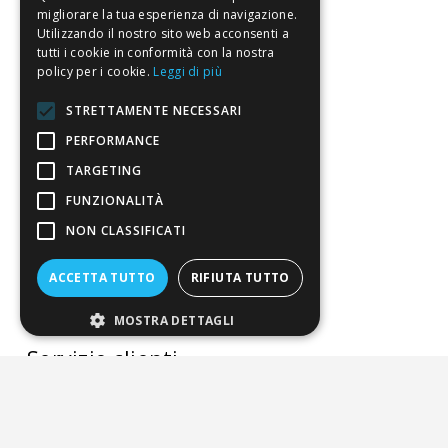
La nostra convenienza
migliorare la tua esperienza di navigazione.
Utilizzando il nostro sito web acconsenti a
Il risparmio che fa ambiente
tutti i cookie in conformità con la nostra
policy per i cookie.
Leggi di più
Il nostro manifesto
STRETTAMENTE NECESSARI
Il blog
PERFORMANCE
Perché fidarti
TARGETING
Vendi con noi
FUNZIONALITÀ
Chi siamo
NON CLASSIFICATI
Chi Siamo
ACCETTA TUTTO
RIFIUTA TUTTO
Sostegno e riconoscimenti
MOSTRA DETTAGLI
Servizio clienti
FAQ
Riferimenti da controllare