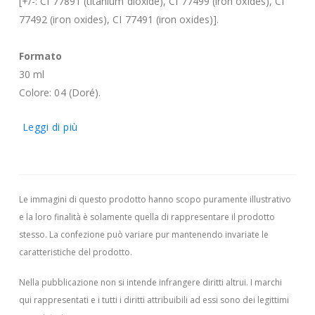
[+/-: CI 77891 (titanium dioxide), CI 77499 (iron oxides), CI
77492 (iron oxides), CI 77491 (iron oxides)].
Formato
30 ml
Colore: 04 (Doré).
Leggi di più
Le immagini di questo prodotto hanno scopo puramente illustrativo
e la loro finalità è solamente quella di rappresentare il prodotto
stesso. La confezione può variare pur mantenendo invariate le
caratteristiche del prodotto.
Nella pubblicazione non si intende infrangere diritti altrui.
I marchi
qui rappresentati e i tutti i diritti attribuibili ad essi sono dei legittimi