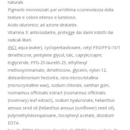
naturale.
Pigmenti micronizzati: per un’ottima scorrevolezza della
texture e colore intenso e luminoso.
Acido ialuronico: ad azione idratante.
Vitamina E: antiossidante, protegge dai danni indotti dai
radicali liberi.
INCI:
aqua (water), cyclopentasiloxane, cetyl PEG/PPG-10/1
dimethicone, pentylene glycol, talc, caprylic/capric
triglyceride, PPG-25-laureth-25, ethylhexyl
methoxycinnamate, dimethicone, glycerin, nylon-12,
disteardimonium hectorite, cera microcristallina
(microcrystalline wax), sodium chloride, xanthan gum,
rosmarinus officinalis extract (rosmarinus officinalis
(rosemary) leaf extract), sodium hyaluronate, helianthus
annuus seed oil (helianthus annuus (sunflower) seed oil),
polymethylsilsesquioxane, tocopheryl acetate, disodium
EDTA.