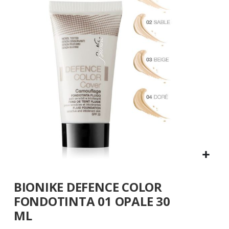
galleria
di
immagini
Vai
BIONIKE DEFENCE COLOR
all'inizio
della
FONDOTINTA 01 OPALE 30
galleria
ML
di
immagini