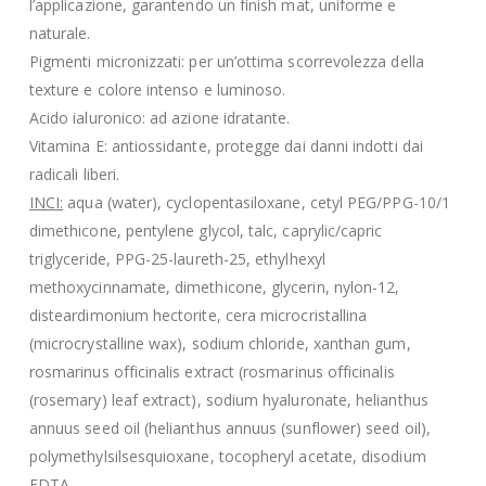
l’applicazione, garantendo un finish mat, uniforme e
naturale.
Pigmenti micronizzati: per un’ottima scorrevolezza della
texture e colore intenso e luminoso.
Acido ialuronico: ad azione idratante.
Vitamina E: antiossidante, protegge dai danni indotti dai
radicali liberi.
INCI:
aqua (water), cyclopentasiloxane, cetyl PEG/PPG-10/1
dimethicone, pentylene glycol, talc, caprylic/capric
triglyceride, PPG-25-laureth-25, ethylhexyl
methoxycinnamate, dimethicone, glycerin, nylon-12,
disteardimonium hectorite, cera microcristallina
(microcrystalline wax), sodium chloride, xanthan gum,
rosmarinus officinalis extract (rosmarinus officinalis
(rosemary) leaf extract), sodium hyaluronate, helianthus
annuus seed oil (helianthus annuus (sunflower) seed oil),
polymethylsilsesquioxane, tocopheryl acetate, disodium
EDTA.