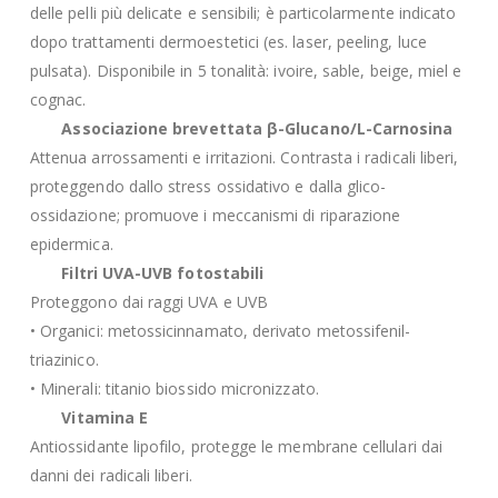
delle pelli più delicate e sensibili; è particolarmente indicato
dopo trattamenti dermoestetici (es. laser, peeling, luce
pulsata). Disponibile in 5 tonalità: ivoire, sable, beige, miel e
cognac.
Associazione brevettata β-Glucano/L-Carnosina
Attenua arrossamenti e irritazioni. Contrasta i radicali liberi,
proteggendo dallo stress ossidativo e dalla glico-
ossidazione; promuove i meccanismi di riparazione
epidermica.
Filtri UVA-UVB fotostabili
Proteggono dai raggi UVA e UVB
• Organici: metossicinnamato, derivato metossifenil-
triazinico.
• Minerali: titanio biossido micronizzato.
Vitamina E
Antiossidante lipofilo, protegge le membrane cellulari dai
danni dei radicali liberi.