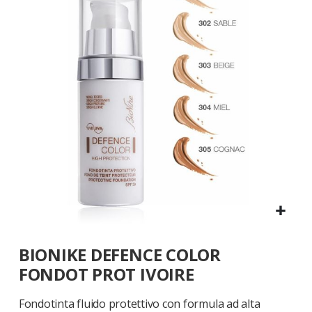
galleria
di
immagini
Vai
BIONIKE DEFENCE COLOR
all'inizio
della
FONDOT PROT IVOIRE
galleria
di
Fondotinta fluido protettivo con formula ad alta
immagini