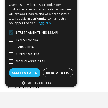
La nostra convenienza
Questo sito web utilizza i cookie per
migliorare la tua esperienza di navigazione.
Il risparmio che fa ambiente
Utilizzando il nostro sito web acconsenti a
tutti i cookie in conformità con la nostra
Il nostro manifesto
policy per i cookie.
Leggi di più
Il blog
STRETTAMENTE NECESSARI
Perché fidarti
PERFORMANCE
Vendi con noi
TARGETING
FUNZIONALITÀ
Chi siamo
NON CLASSIFICATI
Chi Siamo
ACCETTA TUTTO
RIFIUTA TUTTO
Sostegno e riconoscimenti
MOSTRA DETTAGLI
Servizio clienti
FAQ
Riferimenti da controllare