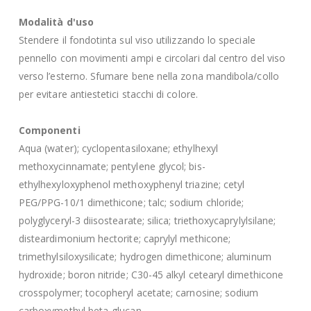
Modalità d'uso
Stendere il fondotinta sul viso utilizzando lo speciale
pennello con movimenti ampi e circolari dal centro del viso
verso l’esterno. Sfumare bene nella zona mandibola/collo
per evitare antiestetici stacchi di colore.
Componenti
Aqua (water); cyclopentasiloxane; ethylhexyl
methoxycinnamate; pentylene glycol; bis-
ethylhexyloxyphenol methoxyphenyl triazine; cetyl
PEG/PPG-10/1 dimethicone; talc; sodium chloride;
polyglyceryl-3 diisostearate; silica; triethoxycaprylylsilane;
disteardimonium hectorite; caprylyl methicone;
trimethylsiloxysilicate; hydrogen dimethicone; aluminum
hydroxide; boron nitride; C30-45 alkyl cetearyl dimethicone
crosspolymer; tocopheryl acetate; carnosine; sodium
carboxymethyl beta-glucan.