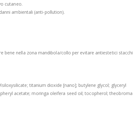
evo cutaneo.
danni ambientali (anti-pollution).
re bene nella zona mandibola/collo per evitare antiestetici stacchi
loxysilicate; titanium dioxide [nano]; butylene glycol; glyceryl
pheryl acetate; moringa oleifera seed oil; tocopherol; theobroma