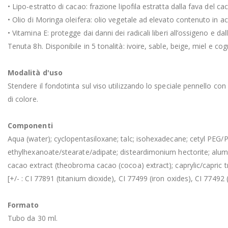
• Lipo-estratto di cacao: frazione lipofila estratta dalla fava del c
• Olio di Moringa oleifera: olio vegetale ad elevato contenuto in acid
• Vitamina E: protegge dai danni dei radicali liberi all’ossigeno e dal
Tenuta 8h. Disponibile in 5 tonalità: ivoire, sable, beige, miel e cog
Modalità d'uso
Stendere il fondotinta sul viso utilizzando lo speciale pennello co
di colore.
Componenti
Aqua (water); cyclopentasiloxane; talc; isohexadecane; cetyl PEG/PPG
ethylhexanoate/stearate/adipate; disteardimonium hectorite; alumi
cacao extract (theobroma cacao (cocoa) extract); caprylic/capric tr
[+/- : CI 77891 (titanium dioxide), CI 77499 (iron oxides), CI 77492 
Formato
Tubo da 30 ml.