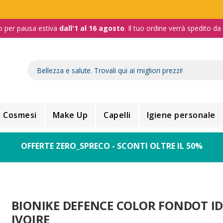
o per pausa estiva
dall'1 al 16 agosto
. Il tuo ordine verrà spedito d
Cosmesi
Make Up
Capelli
Igiene personale
OFFERTE ZERO_SPRECO - SCONTI OLTRE IL 50%
BIONIKE DEFENCE COLOR FONDOT I
IVOIRE