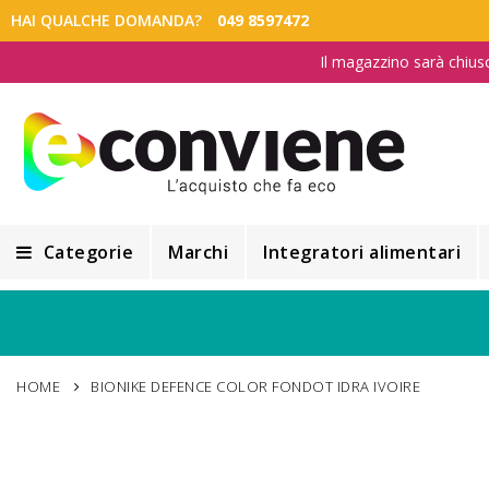
HAI QUALCHE DOMANDA?
049 8597472
Il magazzino sarà chius
Categorie
Marchi
Integratori alimentari
Integratori alimentari
Alimentazione e Dietetica
HOME
BIONIKE DEFENCE COLOR FONDOT IDRA IVOIRE
Cosmesi
Cosmetici Naturali