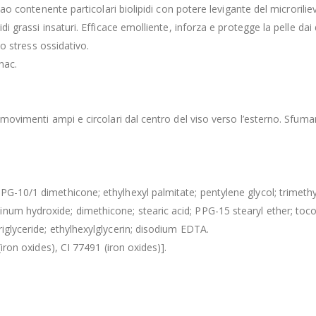
acao contenente particolari biolipidi con potere levigante del microrili
i grassi insaturi. Efficace emolliente, inforza e protegge la pelle dai 
lo stress ossidativo.
nac.
n movimenti ampi e circolari dal centro del viso verso l’esterno. Sfuma
-10/1 dimethicone; ethylhexyl palmitate; pentylene glycol; trimethylsi
num hydroxide; dimethicone; stearic acid; PPG-15 stearyl ether; toco
iglyceride; ethylhexylglycerin; disodium EDTA.
(iron oxides), CI 77491 (iron oxides)].