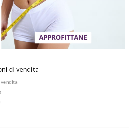
oni di vendita
 vendita
e
i