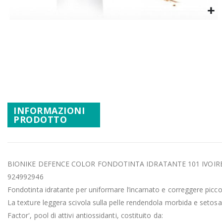
Promozioni
Mistery Box
Vai
all'inizio
della
galleria
di
immagini
INFORMAZIONI
PRODOTTO
BIONIKE DEFENCE COLOR FONDOTINTA IDRATANTE 101 IVOIR
924992946
Fondotinta idratante per uniformare l’incarnato e correggere piccole
La texture leggera scivola sulla pelle rendendola morbida e setos
Factor', pool di attivi antiossidanti, costituito da: