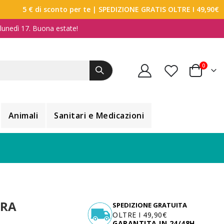
5 € di sconto per te
| SPEDIZIONE GRATIS OLTRE I 49,90€
a lunedì 17. Buona estate!
elemen
0
Carrello
Animali
Sanitari e Medicazioni
DRA
SPEDIZIONE GRATUITA
OLTRE I 49,90€
GARANTITA IN 24/48H