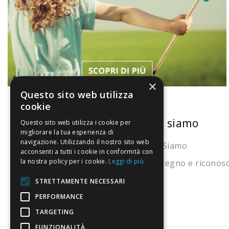
×
Questo sito web utilizza
cookie
La nostra convenienza
Chi siamo
Questo sito web utilizza i cookie per
migliorare la tua esperienza di
navigazione. Utilizzando il nostro sito web
Il risparmio che fa ambiente
Chi Siamo
acconsenti a tutti i cookie in conformità con
la nostra policy per i cookie.
Leggi di più
Il nostro manifesto
Sostegno e riconos
Il blog
STRETTAMENTE NECESSARI
Perché fidarti
PERFORMANCE
TARGETING
Vendi con noi
FUNZIONALITÀ