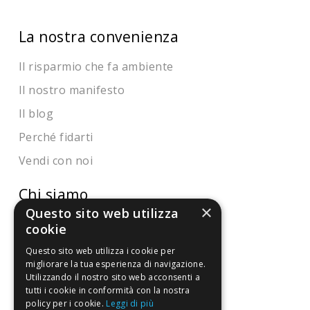
La nostra convenienza
Il risparmio che fa ambiente
Il nostro manifesto
Il blog
Perché fidarti
Vendi con noi
Chi siamo
×
Questo sito web utilizza
Chi Siamo
cookie
Sostegno e riconoscimenti
Questo sito web utilizza i cookie per
migliorare la tua esperienza di navigazione.
Utilizzando il nostro sito web acconsenti a
Servizio clienti
tutti i cookie in conformità con la nostra
policy per i cookie.
Leggi di più