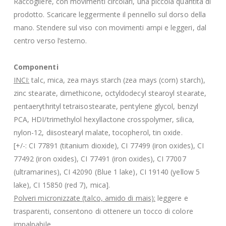
Raccogliere, con movimenti circolari, una piccola quantità di
prodotto. Scaricare leggermente il pennello sul dorso della
mano. Stendere sul viso con movimenti ampi e leggeri, dal
centro verso l’esterno.
Componenti
INCI:
talc, mica, zea mays starch (zea mays (corn) starch),
zinc stearate, dimethicone, octyldodecyl stearoyl stearate,
pentaerythrityl tetraisostearate, pentylene glycol, benzyl
PCA, HDI/trimethylol hexyllactone crosspolymer, silica,
nylon-12, diisostearyl malate, tocopherol, tin oxide.
[+/-: CI 77891 (titanium dioxide), CI 77499 (iron oxides), CI
77492 (iron oxides), CI 77491 (iron oxides), CI 77007
(ultramarines), CI 42090 (Blue 1 lake), CI 19140 (yellow 5
lake), CI 15850 (red 7), mica].
Polveri micronizzate (talco, amido di mais):
leggere e
trasparenti, consentono di ottenere un tocco di colore
impalpabile.