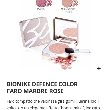
di
immagini
Vai
BIONIKE DEFENCE COLOR
all'inizio
della
FARD MARBRE ROSE
galleria
di
Fard compatto che valorizza gli zigomi illuminando il
immagini
volto con un elegante effetto "bonne mine", indicato