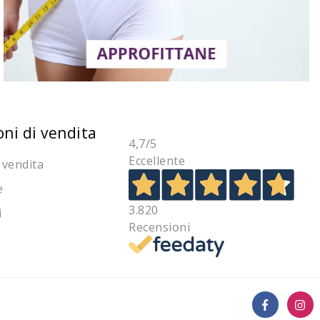
oni di vendita
4,7
/5
Eccellente
 vendita
e
3.820
i
Recensioni