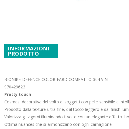
Promozioni
Vai
Mistery Box
all'inizio
della
galleria
di
immagini
INFORMAZIONI
PRODOTTO
BIONIKE DEFENCE COLOR FARD COMPATTO 304 VIN
970429623
Pretty touch
Cosmesi decorativa del volto di soggetti con pelle sensibile e intol
Prodotto dalla texture ultra-fine, dal tocco leggero e dal finish lum
Valorizza gli zigomi illuminando il volto con un elegante effetto 'b
Ottima nuances che si armonizzano con ogni carnagione.