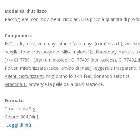
Modalità d'utilizzo
Raccogliere, con movimenti circolari, una piccola quantità di prod
Componenti
INCI:
talc, mica, zea mays starch (zea mays (corn) starch), zinc ste
hexyllactone crosspolymer, silica, nylon-12, diisostearyl malate, to
[+/-: CI 77891 (titanium dioxide), CI 77499 (iron oxides), CI 77492 (
Polveri micronizzate (talco, amido di mais):
leggere e trasparenti, 
Agenti texturizzanti:
migliorano lo skin-feel, donando setosità.
Vitamina E:
protegge la pelle dalla disidratazione.
Formato
Trousse da 5 g
Colore: 304 [Vin]
Leggi di più