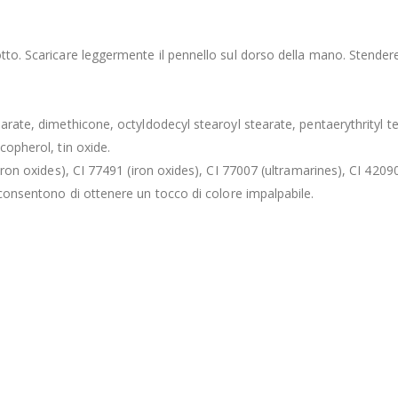
otto. Scaricare leggermente il pennello sul dorso della mano. Stendere
arate, dimethicone, octyldodecyl stearoyl stearate, pentaerythrityl t
copherol, tin oxide.
iron oxides), CI 77491 (iron oxides), CI 77007 (ultramarines), CI 42090
consentono di ottenere un tocco di colore impalpabile.