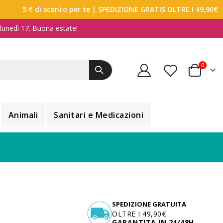
5 € di sconto per te
| SPEDIZIONE GRATIS OLTRE I 49,90€
a lunedì 17. Buona estate!
elemen
0
Carrello
Animali
Sanitari e Medicazioni
SPEDIZIONE GRATUITA
OLTRE I 49,90€
GARANTITA IN 24/48H