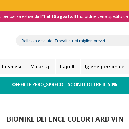
o per pausa estiva
dall'1 al 16 agosto
. Il tuo ordine verrà spedito d
Cosmesi
Make Up
Capelli
Igiene personale
OFFERTE ZERO_SPRECO - SCONTI OLTRE IL 50%
BIONIKE DEFENCE COLOR FARD VIN