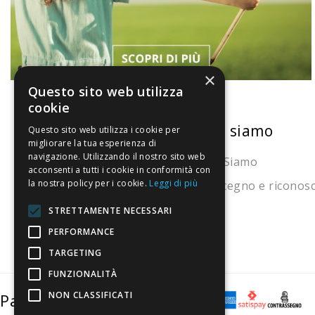
×
Questo sito web utilizza
cookie
La nostra convenienza
Chi siamo
Questo sito web utilizza i cookie per
migliorare la tua esperienza di
navigazione. Utilizzando il nostro sito web
Il risparmio che fa ambiente
Chi Siamo
acconsenti a tutti i cookie in conformità con
la nostra policy per i cookie.
Leggi di più
Il nostro manifesto
Sostegno e riconos
Il blog
STRETTAMENTE NECESSARI
Perché fidarti
PERFORMANCE
TARGETING
Vendi con noi
FUNZIONALITÀ
NON CLASSIFICATI
Pagamenti sicuri