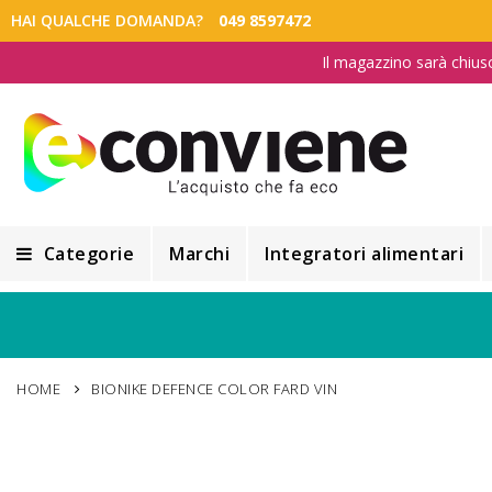
HAI QUALCHE DOMANDA?
049 8597472
Il magazzino sarà chius
Categorie
Marchi
Integratori alimentari
Integratori alimentari
Alimentazione e Dietetica
HOME
BIONIKE DEFENCE COLOR FARD VIN
Cosmesi
Cosmetici Naturali