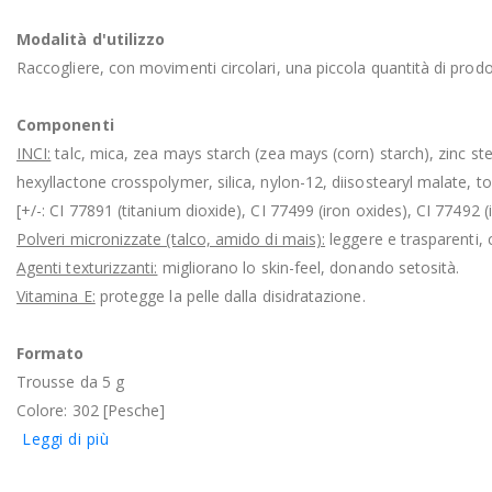
Modalità d'utilizzo
Raccogliere, con movimenti circolari, una piccola quantità di prod
Componenti
INCI:
talc, mica, zea mays starch (zea mays (corn) starch), zinc ste
hexyllactone crosspolymer, silica, nylon-12, diisostearyl malate, to
[+/-: CI 77891 (titanium dioxide), CI 77499 (iron oxides), CI 77492 (
Polveri micronizzate (talco, amido di mais):
leggere e trasparenti, 
Agenti texturizzanti:
migliorano lo skin-feel, donando setosità.
Vitamina E:
protegge la pelle dalla disidratazione.
Formato
Trousse da 5 g
Colore: 302 [Pesche]
Leggi di più