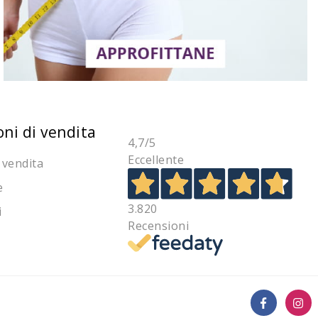
oni di vendita
4,7
/5
Eccellente
 vendita
e
3.820
i
Recensioni