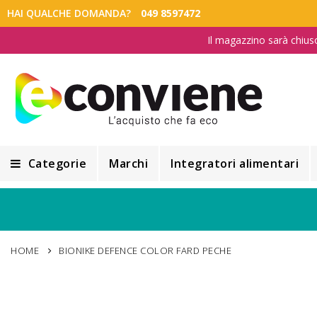
HAI QUALCHE DOMANDA?
049 8597472
Il magazzino sarà chius
Categorie
Marchi
Integratori alimentari
Integratori alimentari
Alimentazione e Dietetica
HOME
BIONIKE DEFENCE COLOR FARD PECHE
Cosmesi
Cosmetici Naturali