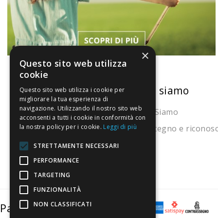
×
Questo sito web utilizza
cookie
La nostra convenienza
Chi siamo
Questo sito web utilizza i cookie per
migliorare la tua esperienza di
navigazione. Utilizzando il nostro sito web
Il risparmio che fa ambiente
Chi Siamo
acconsenti a tutti i cookie in conformità con
la nostra policy per i cookie.
Leggi di più
Il nostro manifesto
Sostegno e riconos
Il blog
STRETTAMENTE NECESSARI
Perché fidarti
PERFORMANCE
TARGETING
Vendi con noi
FUNZIONALITÀ
NON CLASSIFICATI
Pagamenti sicuri