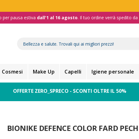
o per pausa estiva
dall'1 al 16 agosto
. Il tuo ordine verrà spedito d
Cosmesi
Make Up
Capelli
Igiene personale
OFFERTE ZERO_SPRECO - SCONTI OLTRE IL 50%
BIONIKE DEFENCE COLOR FARD PECH