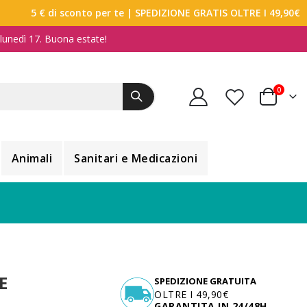
5 € di sconto per te
| SPEDIZIONE GRATIS OLTRE I 49,90€
a lunedì 17. Buona estate!
elemen
0
Carrello
Animali
Sanitari e Medicazioni
E
SPEDIZIONE GRATUITA
OLTRE I 49,90€
GARANTITA IN 24/48H