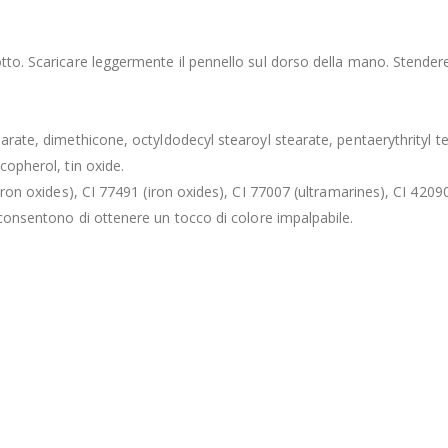
otto. Scaricare leggermente il pennello sul dorso della mano. Stendere
arate, dimethicone, octyldodecyl stearoyl stearate, pentaerythrityl t
copherol, tin oxide.
iron oxides), CI 77491 (iron oxides), CI 77007 (ultramarines), CI 42090
consentono di ottenere un tocco di colore impalpabile.