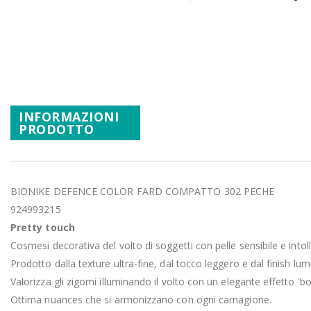
Promozioni
Vai
Mistery Box
all'inizio
della
galleria
di
immagini
INFORMAZIONI
PRODOTTO
BIONIKE DEFENCE COLOR FARD COMPATTO 302 PECHE
924993215
Pretty touch
Cosmesi decorativa del volto di soggetti con pelle sensibile e intol
Prodotto dalla texture ultra-fine, dal tocco leggero e dal finish lum
Valorizza gli zigomi illuminando il volto con un elegante effetto 'b
Ottima nuances che si armonizzano con ogni carnagione.