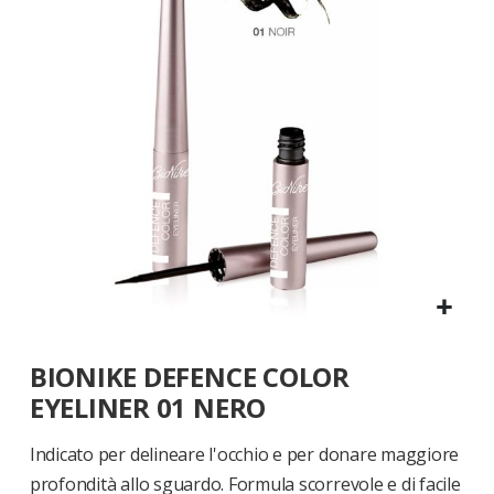
di
immagini
Vai
BIONIKE DEFENCE COLOR
all'inizio
della
EYELINER 01 NERO
galleria
di
Indicato per delineare l'occhio e per donare maggiore
immagini
profondità allo sguardo. Formula scorrevole e di facile