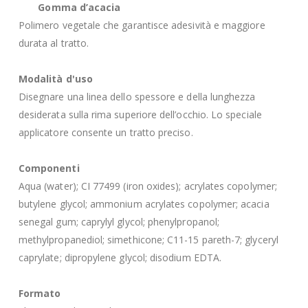
Gomma d’acacia
Polimero vegetale che garantisce adesività e maggiore
durata al tratto.
Modalità d'uso
Disegnare una linea dello spessore e della lunghezza
desiderata sulla rima superiore dell’occhio. Lo speciale
applicatore consente un tratto preciso.
Componenti
Aqua (water); CI 77499 (iron oxides); acrylates copolymer;
butylene glycol; ammonium acrylates copolymer; acacia
senegal gum; caprylyl glycol; phenylpropanol;
methylpropanediol; simethicone; C11-15 pareth-7; glyceryl
caprylate; dipropylene glycol; disodium EDTA.
Formato