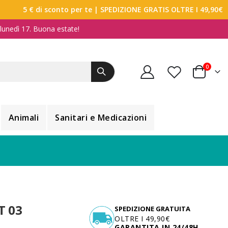
5 € di sconto per te
| SPEDIZIONE GRATIS OLTRE I 49,90€
a lunedì 17. Buona estate!
elemen
0
Carrello
Animali
Sanitari e Medicazioni
T 03
SPEDIZIONE GRATUITA
OLTRE I 49,90€
GARANTITA IN 24/48H