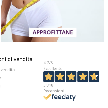
oni di vendita
4,7
/5
Eccellente
 vendita
e
3.818
i
Recensioni