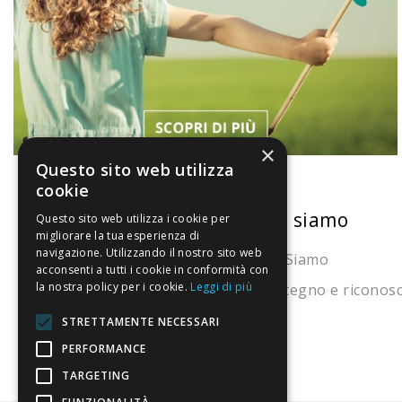
×
Questo sito web utilizza
cookie
La nostra convenienza
Chi siamo
Questo sito web utilizza i cookie per
migliorare la tua esperienza di
navigazione. Utilizzando il nostro sito web
Il risparmio che fa ambiente
Chi Siamo
acconsenti a tutti i cookie in conformità con
la nostra policy per i cookie.
Leggi di più
Il nostro manifesto
Sostegno e riconos
Il blog
STRETTAMENTE NECESSARI
Perché fidarti
PERFORMANCE
TARGETING
Vendi con noi