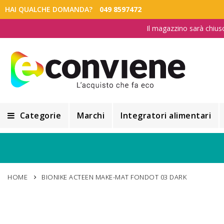
HAI QUALCHE DOMANDA?
049 8597472
Il magazzino sarà chius
Categorie
Marchi
Integratori alimentari
Integratori alimentari
Alimentazione e Dietetica
HOME
BIONIKE ACTEEN MAKE-MAT FONDOT 03 DARK
Cosmesi
Cosmetici Naturali