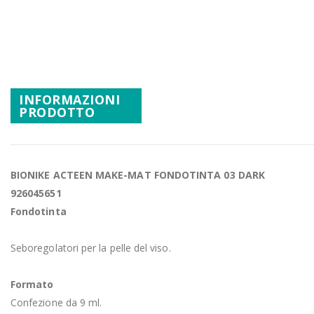
Promozioni
Vai
all'inizio
Mistery Box
della
galleria
di
INFORMAZIONI
immagini
PRODOTTO
BIONIKE ACTEEN MAKE-MAT FONDOTINTA 03 DARK
926045651
Fondotinta
Seboregolatori per la pelle del viso.
Formato
Confezione da 9 ml.