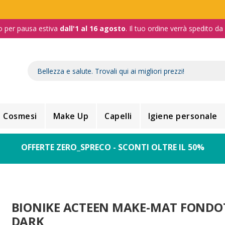
o per pausa estiva
dall'1 al 16 agosto
. Il tuo ordine verrà spedito d
Cosmesi
Make Up
Capelli
Igiene personale
OFFERTE ZERO_SPRECO - SCONTI OLTRE IL 50%
BIONIKE ACTEEN MAKE-MAT FONDO
DARK