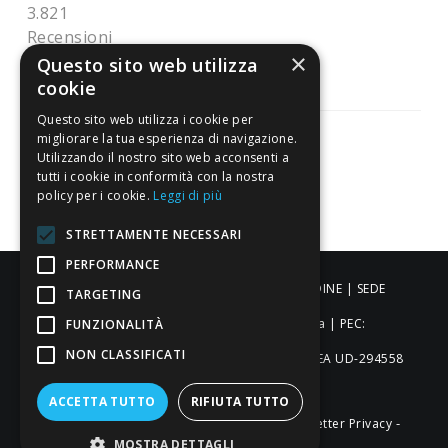
3.821
Recensioni
×
Questo sito web utilizza
cookie
Questo sito web utilizza i cookie per
migliorare la tua esperienza di navigazione.
Utilizzando il nostro sito web acconsenti a
tutti i cookie in conformità con la nostra
Pagamenti sicuri
policy per i cookie.
Leggi di più
STRETTAMENTE NECESSARI
PERFORMANCE
ALDIGIÙ S.R.L. | Via Cortazzis 15 33100 - UDINE | SEDE
TARGETING
OPERATIVA: Via del Progresso 3 - Padova | PEC:
FUNZIONALITÀ
NON CLASSIFICATI
aldigiusrl@pec.it | C.F. e P.IVA 02873920306 REA UD-294558
Capitale sociale: € 27.086,97
ACCETTA TUTTO
RIFIUTA TUTTO
-
-
-
Credits
Privacy & Cookie Policy
Newsletter Privacy
MOSTRA DETTAGLI