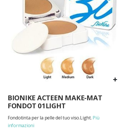
di
immagini
Vai
BIONIKE ACTEEN MAKE-MAT
all'inizio
della
FONDOT 01LIGHT
galleria
di
Fondotinta per la pelle del tuo viso.Light.
Più
immagini
informazioni