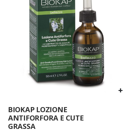
galleria
di
immagini
Vai
BIOKAP LOZIONE
all'inizio
della
ANTIFORFORA E CUTE
galleria
GRASSA
di
immagini