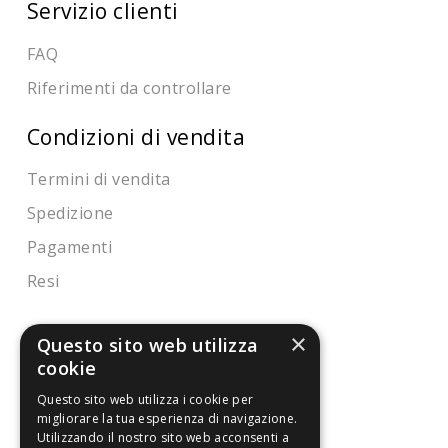
Servizio clienti
FAQ
Riferimenti da controllare
Condizioni di vendita
Termini di vendita
Spedizione
Pagamenti
Resi
×
Questo sito web utilizza
4,7
/5
cookie
Eccellente
Questo sito web utilizza i cookie per
migliorare la tua esperienza di navigazione.
3.821
Utilizzando il nostro sito web acconsenti a