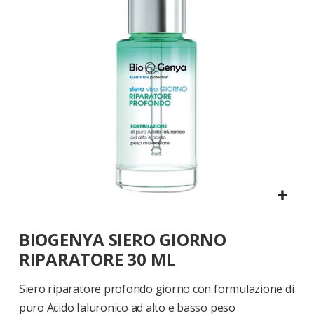
di
immagini
Vai
BIOGENYA SIERO GIORNO
all'inizio
della
RIPARATORE 30 ML
galleria
di
Siero riparatore profondo giorno con formulazione di
immagini
puro Acido Ialuronico ad alto e basso peso