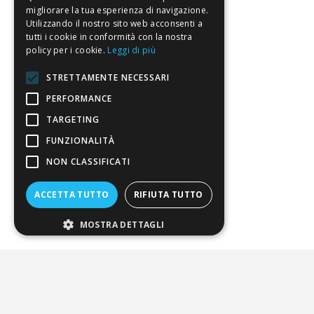
Il risparmio che fa ambiente
migliorare la tua esperienza di navigazione.
Utilizzando il nostro sito web acconsenti a
Il nostro manifesto
tutti i cookie in conformità con la nostra
policy per i cookie.
Leggi di più
Il blog
Perché fidarti
STRETTAMENTE NECESSARI
PERFORMANCE
Vendi con noi
TARGETING
Chi siamo
FUNZIONALITÀ
NON CLASSIFICATI
Chi Siamo
Sostegno e riconoscimenti
ACCETTA TUTTO
RIFIUTA TUTTO
Servizio clienti
MOSTRA DETTAGLI
FAQ
Riferimenti da controllare
Condizioni di vendita