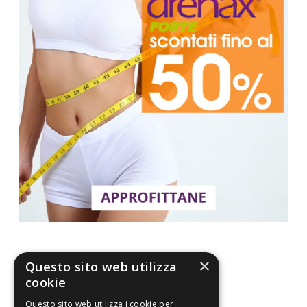
×
Questo sito web utilizza
cookie
La nostra convenienza
Questo sito web utilizza i cookie per