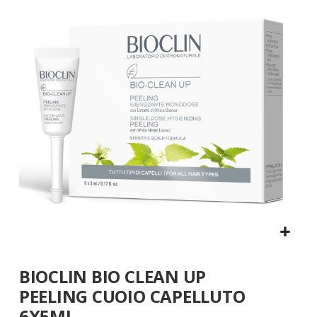
fine
della
galleria
di
immagini
Vai
BIOCLIN BIO CLEAN UP
all'inizio
della
PEELING CUOIO CAPELLUTO
galleria
6X5ML