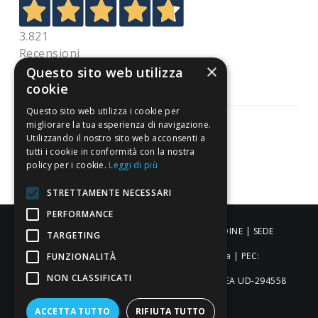
3.821
Recensioni
×
Questo sito web utilizza
cookie
Questo sito web utilizza i cookie per
migliorare la tua esperienza di navigazione.
Utilizzando il nostro sito web acconsenti a
tutti i cookie in conformità con la nostra
Pagamenti sicuri
policy per i cookie.
Leggi di più
STRETTAMENTE NECESSARI
PERFORMANCE
ALDIGIÙ S.R.L. | Via Cortazzis 15 33100 - UDINE | SEDE
TARGETING
OPERATIVA: Via del Progresso 3 - Padova | PEC:
FUNZIONALITÀ
NON CLASSIFICATI
aldigiusrl@pec.it | C.F. e P.IVA 02873920306 REA UD-294558
Capitale sociale: € 27.086,97
ACCETTA TUTTO
RIFIUTA TUTTO