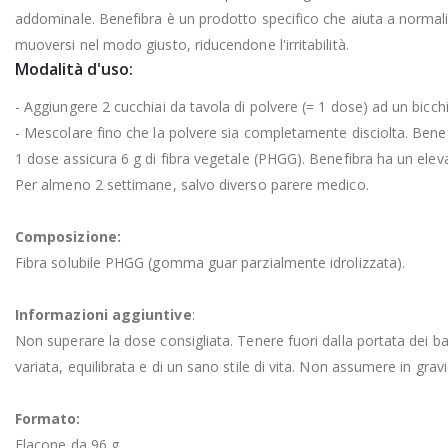
addominale. Benefibra è un prodotto specifico che aiuta a normalizzar
muoversi nel modo giusto, riducendone l'irritabilità.
Modalità d'uso:
- Aggiungere 2 cucchiai da tavola di polvere (= 1 dose) ad un bicchie
- Mescolare fino che la polvere sia completamente disciolta. Benefi
1 dose assicura 6 g di fibra vegetale (PHGG). Benefibra ha un elevat
Per almeno 2 settimane, salvo diverso parere medico.
Composizione:
Fibra solubile PHGG (gomma guar parzialmente idrolizzata).
Informazioni aggiuntive
:
Non superare la dose consigliata. Tenere fuori dalla portata dei bam
variata, equilibrata e di un sano stile di vita. Non assumere in gra
Formato:
Flacone da 96 g.