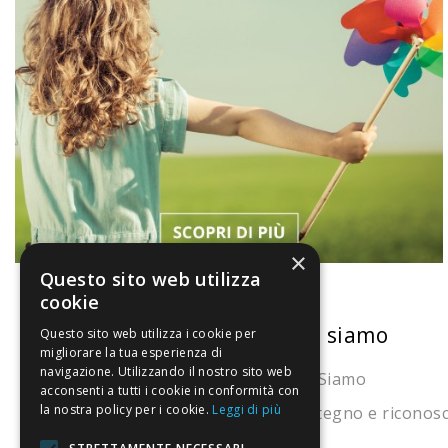
×
Questo sito web utilizza
cookie
La nostra convenienza
Chi siamo
Questo sito web utilizza i cookie per
migliorare la tua esperienza di
navigazione. Utilizzando il nostro sito web
Il risparmio che fa ambiente
Chi Siamo
acconsenti a tutti i cookie in conformità con
la nostra policy per i cookie.
Leggi di più
Il nostro manifesto
Sostegno e riconos
Il blog