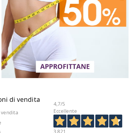
oni di vendita
4,7
/5
Eccellente
 vendita
e
3.821
i