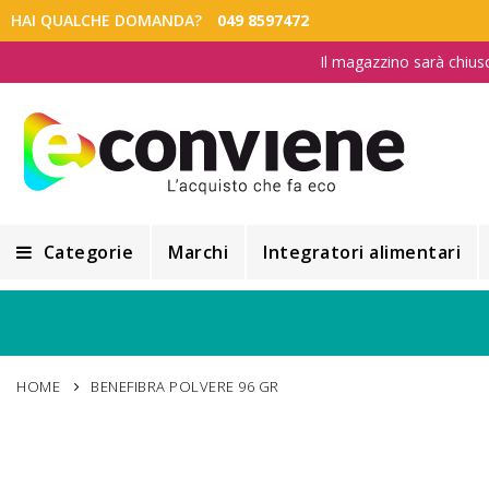
HAI QUALCHE DOMANDA?
049 8597472
Il magazzino sarà chius
Categorie
Marchi
Integratori alimentari
Integratori alimentari
Alimentazione e Dietetica
HOME
BENEFIBRA POLVERE 96 GR
Cosmesi
Cosmetici Naturali