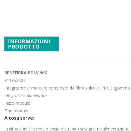
Promozioni
Vai
all'inizio
Mistery Box
della
galleria
di
INFORMAZIONI
immagini
PRODOTTO
BENEFIBRA POLV 96G
911952606
Integratore alimentare composto da fibra solubile PHGG (gomma di Gu
Integratore Alimentare
Inizio modulo
Fine modulo
A cosa serve:
In situazioni di stress o ansia o quando si segue un'alimentazione 