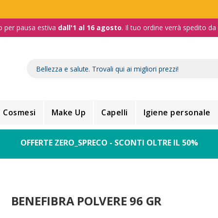
o per pausa estiva
dall'1 al 16 agosto
. Il tuo ordine verrà spedito d
Cosmesi
Make Up
Capelli
Igiene personale
OFFERTE ZERO_SPRECO - SCONTI OLTRE IL 50%
BENEFIBRA POLVERE 96 GR