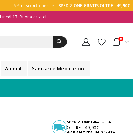
5 € di sconto per te
| SPEDIZIONE GRATIS OLTRE I 49,90€
a lunedì 17. Buona estate!
elemen
0
Carrello
Animali
Sanitari e Medicazioni
SPEDIZIONE GRATUITA
OLTRE I 49,90€
GARANTITA IN 24/48H