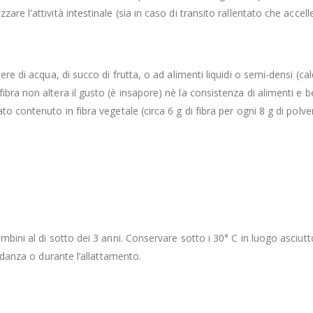
e l'attività intestinale (sia in caso di transito rallentato che accelle
re di acqua, di succo di frutta, o ad alimenti liquidi o semi-densi (cald
bra non altera il gusto (è insapore) nè la consistenza di alimenti e 
o contenuto in fibra vegetale (circa 6 g di fibra per ogni 8 g di polver
bini al di sotto dei 3 anni. Conservare sotto i 30° C in luogo asciutt
vidanza o durante l’allattamento.