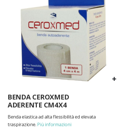
di
immagini
Vai
BENDA CEROXMED
all'inizio
della
ADERENTE CM4X4
galleria
di
Benda elastica ad alta flessibilità ed elevata
immagini
traspirazione.
Più informazioni