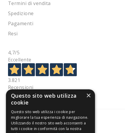
Termini di vendita
Spedizione
Pagamenti
Resi
4,7
/5
Eccellente
3.821
Recensioni
×
Questo sito web utilizza
cookie
Questo sito web utilizza i cookie per
migliorare la tua esperienza di navigazione.
Utilizzando il nostro sito web acconsenti a
tutti i cookie in conformità con la nostra
Pagamenti sicuri