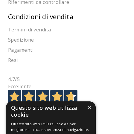
Riferimenti da controllare
Condizioni di vendita
Termini di vendita
Spedizione
Pagamenti
Resi
4,7
/5
Eccellente
×
3.821
Questo sito web utilizza
cookie
Recensioni
Questo sito web utilizza i cookie per
migliorare la tua esperienza di navigazione.