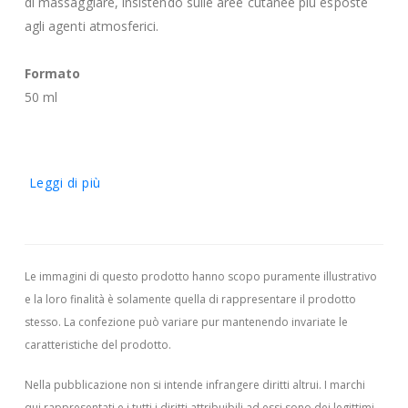
di massaggiare, insistendo sulle aree cutanee più esposte
agli agenti atmosferici.
Formato
50 ml
Leggi di più
Le immagini di questo prodotto hanno scopo puramente illustrativo
e la loro finalità è solamente quella di rappresentare il prodotto
stesso. La confezione può variare pur mantenendo invariate le
caratteristiche del prodotto.
Nella pubblicazione non si intende infrangere diritti altrui.
I marchi
qui rappresentati e i tutti i diritti attribuibili ad essi sono dei legittimi