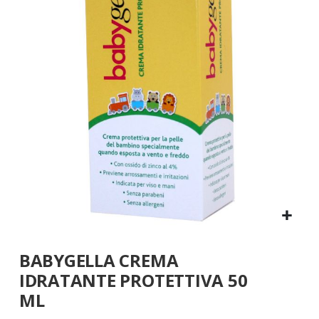
galleria
di
immagini
Vai
BABYGELLA CREMA
all'inizio
della
IDRATANTE PROTETTIVA 50
galleria
ML
di
immagini