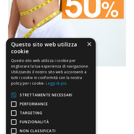
×
Questo sito web utilizza
cookie
Questo sito web utilizza i cookie per
migliorare la tua esperienza di navigazione.
Utilizzando il nostro sito web acconsenti a
tutti i cookie in conformità con la nostra
policy per i cookie.
Leggi di più
La nostra convenienza
STRETTAMENTE NECESSARI
PERFORMANCE
Il risparmio che fa ambiente
TARGETING
Il nostro manifesto
FUNZIONALITÀ
Il blog
NON CLASSIFICATI