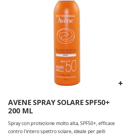
di
immagini
Vai
AVENE SPRAY SOLARE SPF50+
all'inizio
della
200 ML
galleria
di
Spray con protezione molto alta, SPF50+, efficace
immagini
contro l'intero spettro solare, ideale per pelli