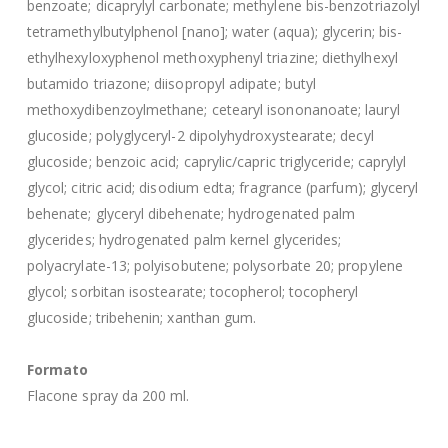
benzoate; dicaprylyl carbonate; methylene bis-benzotriazolyl
tetramethylbutylphenol [nano]; water (aqua); glycerin; bis-
ethylhexyloxyphenol methoxyphenyl triazine; diethylhexyl
butamido triazone; diisopropyl adipate; butyl
methoxydibenzoylmethane; cetearyl isononanoate; lauryl
glucoside; polyglyceryl-2 dipolyhydroxystearate; decyl
glucoside; benzoic acid; caprylic/capric triglyceride; caprylyl
glycol; citric acid; disodium edta; fragrance (parfum); glyceryl
behenate; glyceryl dibehenate; hydrogenated palm
glycerides; hydrogenated palm kernel glycerides;
polyacrylate-13; polyisobutene; polysorbate 20; propylene
glycol; sorbitan isostearate; tocopherol; tocopheryl
glucoside; tribehenin; xanthan gum.
Formato
Flacone spray da 200 ml.