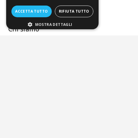
Perché fidarti
ACCETTA TUTTO
RIFIUTA TUTTO
Vendi con noi
MOSTRA DETTAGLI
Chi siamo
Chi Siamo
Sostegno e riconoscimenti
Servizio clienti
FAQ
Riferimenti da controllare
Condizioni di vendita
Termini di vendita
Spedizione