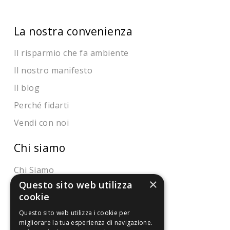
La nostra convenienza
Il risparmio che fa ambiente
Il nostro manifesto
Il blog
Perché fidarti
Vendi con noi
Chi siamo
Chi Siamo
×
Questo sito web utilizza
Sostegno e riconoscimenti
cookie
Servizio clienti
Questo sito web utilizza i cookie per
migliorare la tua esperienza di navigazione.