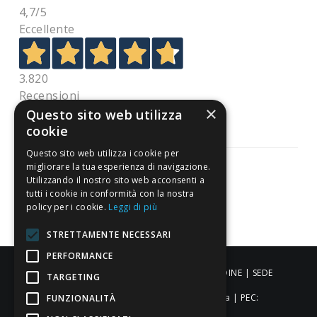
4,7
/5
Eccellente
3.820
Recensioni
×
Questo sito web utilizza
cookie
Questo sito web utilizza i cookie per
migliorare la tua esperienza di navigazione.
Utilizzando il nostro sito web acconsenti a
tutti i cookie in conformità con la nostra
Pagamenti sicuri
policy per i cookie.
Leggi di più
STRETTAMENTE NECESSARI
PERFORMANCE
ALDIGIÙ S.R.L. | Via Cortazzis 15 33100 - UDINE | SEDE
TARGETING
OPERATIVA: Via del Progresso 3 - Padova | PEC:
FUNZIONALITÀ