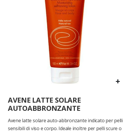
di
immagini
Vai
AVENE LATTE SOLARE
all'inizio
della
AUTOABBRONZANTE
galleria
di
Avene latte solare auto-abbronzante indicato per pelli
immagini
sensibili di viso e corpo. Ideale inoltre per pelli scure o