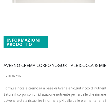
Promozioni
Vai
Mistery Box
all'inizio
della
galleria
di
immagini
INFORMAZIONI
PRODOTTO
AVEENO CREMA CORPO YOGURT ALBICOCCA & MIE
972036786
Formula ricca e cremosa a base di Avena e Yogurt ricco di nutrienti.
Satura il corpo con un’idratazione nutriente per la pelle che rimane 
L'Avena aiuta a ristabilire il normale pH della pelle e a mantenerla