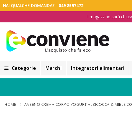
HAI QUALCHE DOMANDA?
049 8597472
Il magazzino sarà chius
Categorie
Marchi
Integratori alimentari
Integratori alimentari
Alimentazione e Dietetica
HOME
AVEENO CREMA CORPO YOGURT ALBICOCCA & MIELE 20
Cosmesi
Cosmetici Naturali