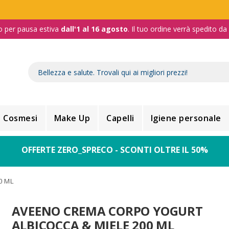
o per pausa estiva
dall'1 al 16 agosto
. Il tuo ordine verrà spedito d
Cosmesi
Make Up
Capelli
Igiene personale
OFFERTE ZERO_SPRECO - SCONTI OLTRE IL 50%
0 ML
AVEENO CREMA CORPO YOGURT
ALBICOCCA & MIELE 200 ML