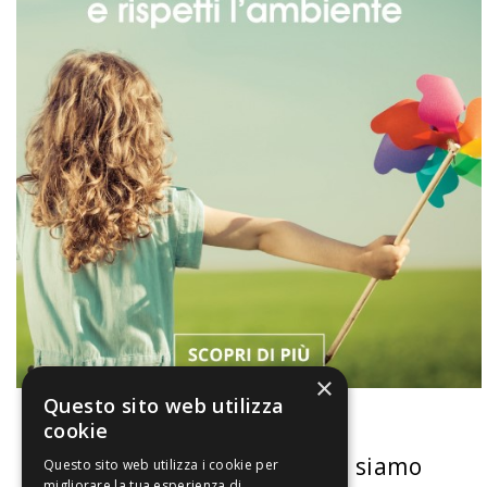
×
Questo sito web utilizza
cookie
La nostra convenienza
Chi siamo
Questo sito web utilizza i cookie per
migliorare la tua esperienza di