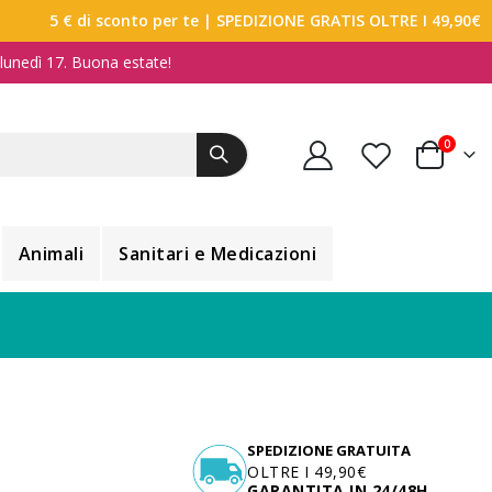
5 € di sconto per te
| SPEDIZIONE GRATIS OLTRE I 49,90€
a lunedì 17. Buona estate!
elemen
0
Carrello
Animali
Sanitari e Medicazioni
SPEDIZIONE GRATUITA
OLTRE I 49,90€
GARANTITA IN 24/48H