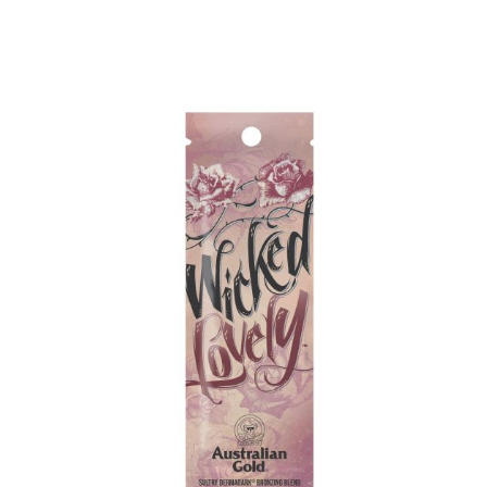
Make Up
Capelli
Igiene personale
Vai
alla
Bambini neonati
fine
della
Sanitari e Medicazioni
galleria
Animali
di
immagini
Cura della Casa
Apparecchiature Elettromedicali
Idee regalo
Marchi
ZERO SPRECO