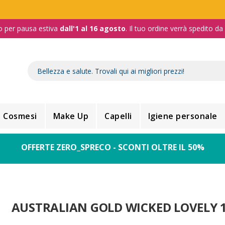
o per pausa estiva
dall'1 al 16 agosto
. Il tuo ordine verrà spedito d
Cosmesi
Make Up
Capelli
Igiene personale
OFFERTE ZERO_SPRECO - SCONTI OLTRE IL 50%
AUSTRALIAN GOLD WICKED LOVELY 