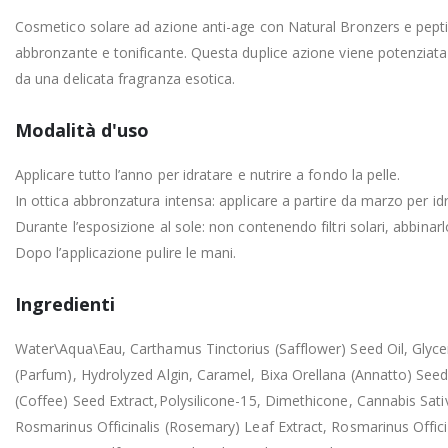
Cosmetico solare ad azione anti-age con Natural Bronzers e peptidi
abbronzante e tonificante. Questa duplice azione viene potenziata 
da una delicata fragranza esotica.
Modalità d'uso
Applicare tutto l’anno per idratare e nutrire a fondo la pelle.
In ottica abbronzatura intensa: applicare a partire da marzo per id
Durante l’esposizione al sole: non contenendo filtri solari, abbinarl
Dopo l’applicazione pulire le mani.
Ingredienti
Water\Aqua\Eau, Carthamus Tinctorius (Safflower) Seed Oil, Glycer
(Parfum), Hydrolyzed Algin, Caramel, Bixa Orellana (Annatto) Seed
(Coffee) Seed Extract,Polysilicone-15, Dimethicone, Cannabis Sativa
Rosmarinus Officinalis (Rosemary) Leaf Extract, Rosmarinus Offi