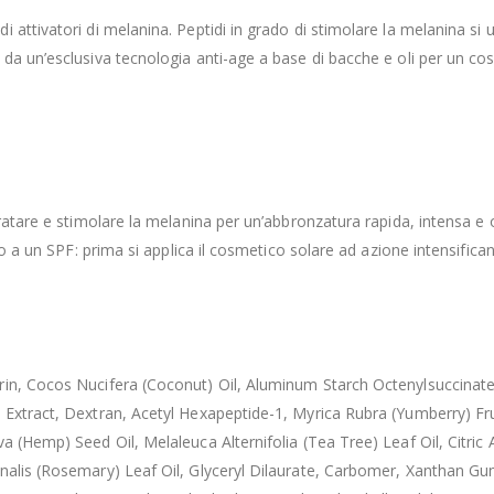
 attivatori di melanina. Peptidi in grado di stimolare la melanina si
da un’esclusiva tecnologia anti-age a base di bacche e oli per un co
ratare e stimolare la melanina per un’abbronzatura rapida, intensa e 
o a un SPF: prima si applica il cosmetico solare ad azione intensifican
in, Cocos Nucifera (Coconut) Oil, Aluminum Starch Octenylsuccinate,
 Extract, Dextran, Acetyl Hexapeptide-1, Myrica Rubra (Yumberry) Frui
 (Hemp) Seed Oil, Melaleuca Alternifolia (Tea Tree) Leaf Oil, Citric 
cinalis (Rosemary) Leaf Oil, Glyceryl Dilaurate, Carbomer, Xanthan