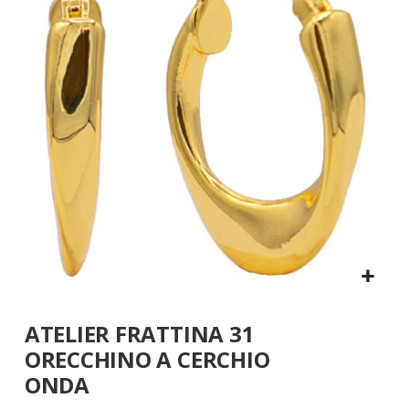
galleria
di
immagini
Vai
ATELIER FRATTINA 31
all'inizio
della
ORECCHINO A CERCHIO
galleria
ONDA
di
immagini