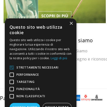
×
Questo sito web utilizza
cookie
La nostra convenienza
Chi siamo
Questo sito web utilizza i cookie per
migliorare la tua esperienza di
navigazione. Utilizzando il nostro sito web
Il risparmio che fa ambiente
Chi Siamo
acconsenti a tutti i cookie in conformità con
la nostra policy per i cookie.
Leggi di più
Il nostro manifesto
Sostegno e riconos
Il blog
STRETTAMENTE NECESSARI
Perché fidarti
PERFORMANCE
TARGETING
Vendi con noi
FUNZIONALITÀ
NON CLASSIFICATI
Pagamenti sicuri