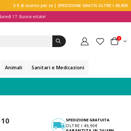
5 € di sconto per te
| SPEDIZIONE GRATIS OLTRE I 49,90€
a lunedì 17. Buona estate!
elemen
0
Carrello
Animali
Sanitari e Medicazioni
 10
SPEDIZIONE GRATUITA
OLTRE I 49,90€
GARANTITA IN 24/48H