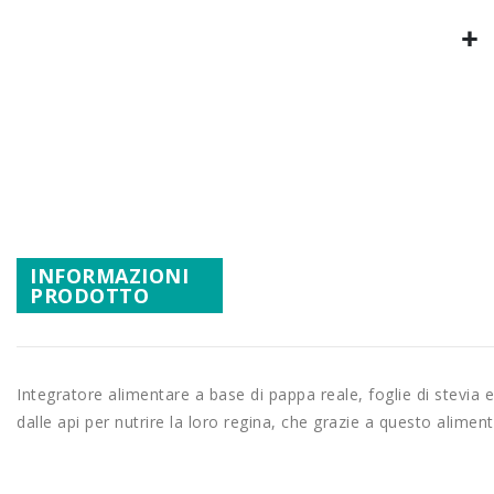
Promozioni
Mistery Box
Vai
all'inizio
della
galleria
di
immagini
INFORMAZIONI
PRODOTTO
Integratore alimentare a base di pappa reale, foglie di stevia e
dalle api per nutrire la loro regina, che grazie a questo aliment