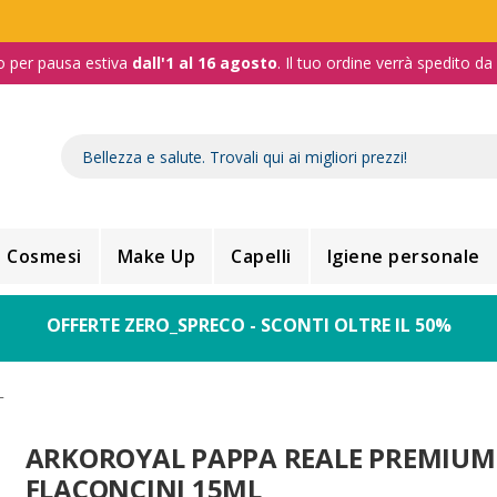
o per pausa estiva
dall'1 al 16 agosto
. Il tuo ordine verrà spedito d
Cosmesi
Make Up
Capelli
Igiene personale
OFFERTE ZERO_SPRECO - SCONTI OLTRE IL 50%
L
ARKOROYAL PAPPA REALE PREMIUM
FLACONCINI 15ML