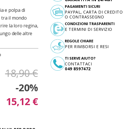
PAGAMENTI SICURI
ia e polpa di
PAYPAL, CARTA DI CREDITO
O CONTRASSEGNO
a tra il mondo
CONDIZIONI TRASPARENTI
ire la loro regina,
E TERMINI DI SERVIZIO
lungo delle altre
REGOLE CHIARE
PER RIMBORSI E RESI
D
TI SERVE AIUTO?
CONTATTACI
049 8597472
18,90 €
-20%
15,12 €