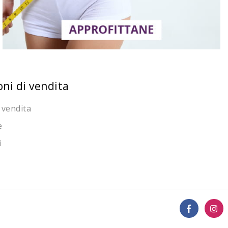
oni di vendita
 vendita
e
i