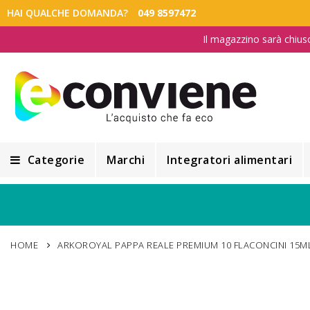
HAI QUALCHE DOMANDA?
049 8597472
Il magazzino sarà chius
Categorie
Marchi
Integratori alimentari
Integratori alimentari
Alimentazione e Dietetica
HOME
ARKOROYAL PAPPA REALE PREMIUM 10 FLACONCINI 15M
Cosmesi
Cosmetici Naturali