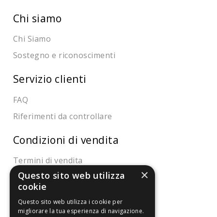
Chi siamo
Chi Siamo
Sostegno e riconoscimenti
Servizio clienti
FAQ
Riferimenti da controllare
Condizioni di vendita
Termini di vendita
×
Questo sito web utilizza
Spedizione
cookie
Pagamenti
Questo sito web utilizza i cookie per
Resi
migliorare la tua esperienza di navigazione.