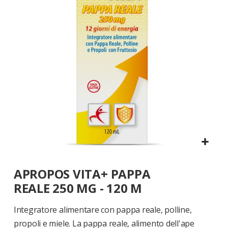
di
immagini
Vai
APROPOS VITA+ PAPPA
all'inizio
della
REALE 250 MG - 120 M
galleria
di
Integratore alimentare con pappa reale, polline,
immagini
propoli e miele. La pappa reale, alimento dell'ape