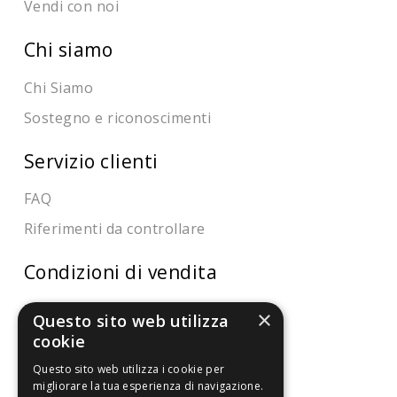
Vendi con noi
Chi siamo
Chi Siamo
Sostegno e riconoscimenti
Servizio clienti
FAQ
Riferimenti da controllare
Condizioni di vendita
Termini di vendita
×
Questo sito web utilizza
Spedizione
cookie
Pagamenti
Questo sito web utilizza i cookie per
migliorare la tua esperienza di navigazione.