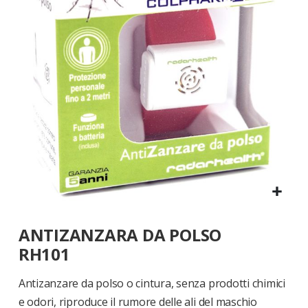
di
immagini
Vai
ANTIZANZARA DA POLSO
all'inizio
della
RH101
galleria
di
Antizanzare da polso o cintura, senza prodotti chimici
immagini
e odori, riproduce il rumore delle ali del maschio