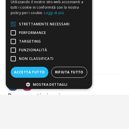
Resi
Utilizzando il nostro sito web acconsenti a
tutti i cookie in conformità con la nostra
policy per i cookie.
Leggi di più
4,7
/5
STRETTAMENTE NECESSARI
Eccellente
PERFORMANCE
TARGETING
3.817
FUNZIONALITÀ
Recensioni
NON CLASSIFICATI
ACCETTA TUTTO
RIFIUTA TUTTO
MOSTRA DETTAGLI
Pagamenti sicuri
ALDIGIÙ S.R.L. | Via Cortazzis 15 33100 - UDINE | SEDE