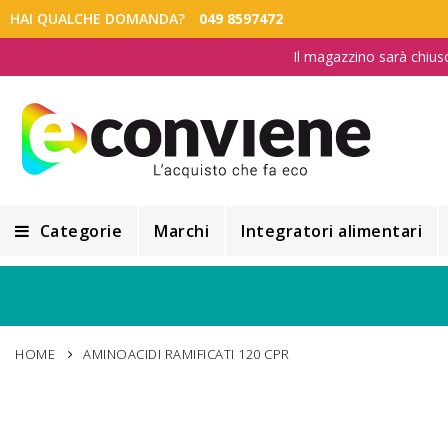
HAI QUALCHE DOMANDA?
049 8597472
Il magazzino sarà chius
Categorie
Marchi
Integratori alimentari
Integratori alimentari
Alimentazione e Dietetica
HOME
AMINOACIDI RAMIFICATI 120 CPR
Cosmesi
Cosmetici Naturali