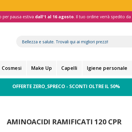
o per pausa estiva
dall'1 al 16 agosto
. Il tuo ordine verrà spedito d
Cosmesi
Make Up
Capelli
Igiene personale
OFFERTE ZERO_SPRECO - SCONTI OLTRE IL 50%
AMINOACIDI RAMIFICATI 120 CPR