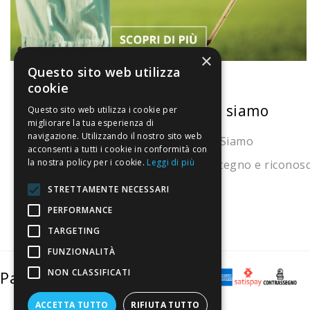
×
Questo sito web utilizza
cookie
La nostra convenienza
Chi siamo
Questo sito web utilizza i cookie per
migliorare la tua esperienza di
navigazione. Utilizzando il nostro sito web
Il risparmio che fa ambiente
Chi Siamo
acconsenti a tutti i cookie in conformità con
la nostra policy per i cookie.
Leggi di più
Il nostro manifesto
Sostegno e riconos
Il blog
STRETTAMENTE NECESSARI
Perché fidarti
PERFORMANCE
TARGETING
Vendi con noi
FUNZIONALITÀ
NON CLASSIFICATI
Pagamenti sicuri
ACCETTA TUTTO
RIFIUTA TUTTO