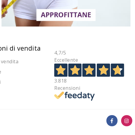
oni di vendita
4,7
/5
Eccellente
 vendita
e
3.818
i
Recensioni