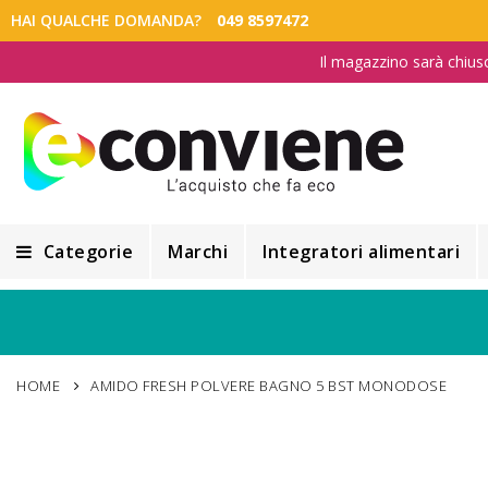
HAI QUALCHE DOMANDA?
049 8597472
Il magazzino sarà chius
Categorie
Marchi
Integratori alimentari
Integratori alimentari
Alimentazione e Dietetica
HOME
AMIDO FRESH POLVERE BAGNO 5 BST MONODOSE
Cosmesi
Cosmetici Naturali