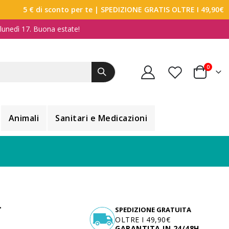
5 € di sconto per te
| SPEDIZIONE GRATIS OLTRE I 49,90€
a lunedì 17. Buona estate!
elemen
0
Carrello
Animali
Sanitari e Medicazioni
T
SPEDIZIONE GRATUITA
OLTRE I 49,90€
GARANTITA IN 24/48H