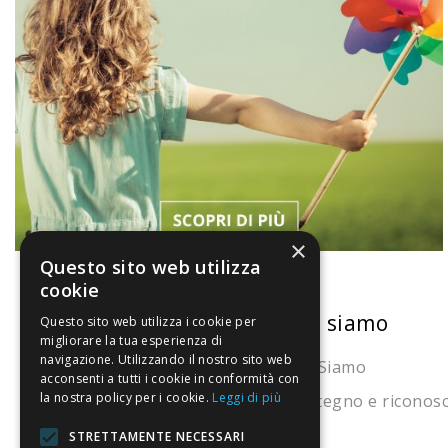
×
Questo sito web utilizza
cookie
La nostra convenienza
Chi siamo
Questo sito web utilizza i cookie per
migliorare la tua esperienza di
navigazione. Utilizzando il nostro sito web
Il risparmio che fa ambiente
Chi Siamo
acconsenti a tutti i cookie in conformità con
la nostra policy per i cookie.
Leggi di più
Il nostro manifesto
Sostegno e riconos
Il blog
STRETTAMENTE NECESSARI