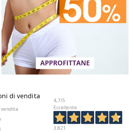
oni di vendita
4,7
/5
Eccellente
 vendita
e
3.821
i