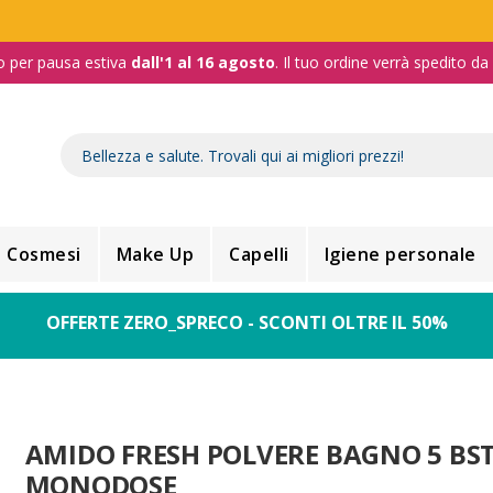
o per pausa estiva
dall'1 al 16 agosto
. Il tuo ordine verrà spedito d
Cosmesi
Make Up
Capelli
Igiene personale
OFFERTE ZERO_SPRECO - SCONTI OLTRE IL 50%
AMIDO FRESH POLVERE BAGNO 5 BS
MONODOSE