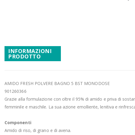
Promozioni
Vai
Mistery Box
all'inizio
della
galleria
di
immagini
INFORMAZIONI
PRODOTTO
AMIDO FRESH POLVERE BAGNO 5 BST MONODOSE
901260366
Grazie alla formulazione con oltre il 95% di amido e priva di sostanze
femminile e maschile. La sua azione emolliente, lenitiva e rinfresc
Componenti
Amido di riso, di grano e di avena.