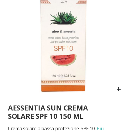
galleria
di
immagini
Vai
AESSENTIA SUN CREMA
all'inizio
della
SOLARE SPF 10 150 ML
galleria
di
Crema solare a bassa protezione. SPF 10.
Più
immagini