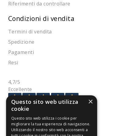
Riferimenti da controllare
Condizioni di vendita
Termini di vendita
Spedizione
Pagamenti
Resi
4,7
/5
Eccellente
×
Questo sito web utilizza
cookie
3.818
Recensioni
Questo sito web utilizza i cookie per
migliorare la tua esperienza di navigazione.
Utilizzando il nostro sito web acconsenti a
tutti i cookie in conformità con la nostra