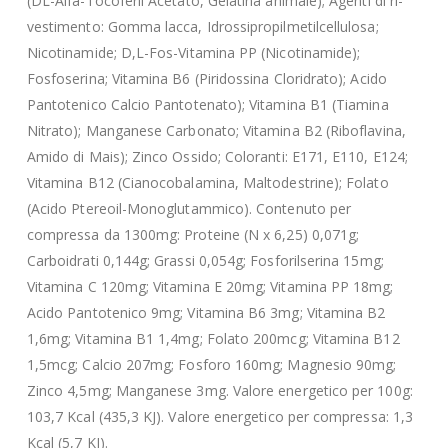
(DL-Alfa-Tocoferil Acetato, Gelatina animale); Agenti di ri-
vestimento: Gomma lacca, Idrossipropilmetilcellulosa;
Nicotinamide; D,L-Fos-Vitamina PP (Nicotinamide);
Fosfoserina; Vitamina B6 (Piridossina Cloridrato); Acido
Pantotenico Calcio Pantotenato); Vitamina B1 (Tiamina
Nitrato); Manganese Carbonato; Vitamina B2 (Riboflavina,
Amido di Mais); Zinco Ossido; Coloranti: E171, E110, E124;
Vitamina B12 (Cianocobalamina, Maltodestrine); Folato
(Acido Ptereoil-Monoglutammico). Contenuto per
compressa da 1300mg: Proteine (N x 6,25) 0,071g;
Carboidrati 0,144g; Grassi 0,054g; Fosforilserina 15mg;
Vitamina C 120mg; Vitamina E 20mg; Vitamina PP 18mg;
Acido Pantotenico 9mg; Vitamina B6 3mg; Vitamina B2
1,6mg; Vitamina B1 1,4mg; Folato 200mcg; Vitamina B12
1,5mcg; Calcio 207mg; Fosforo 160mg; Magnesio 90mg;
Zinco 4,5mg; Manganese 3mg. Valore energetico per 100g:
103,7 Kcal (435,3 KJ). Valore energetico per compressa: 1,3
Kcal (5,7 KJ).