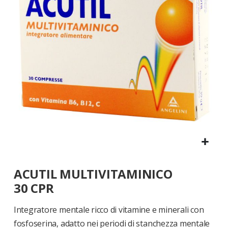
di
immagini
Vai
ACUTIL MULTIVITAMINICO
all'inizio
della
30 CPR
galleria
di
Integratore mentale ricco di vitamine e minerali con
immagini
fosfoserina, adatto nei periodi di stanchezza mentale