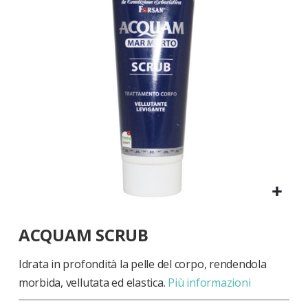
di
immagini
Vai
ACQUAM SCRUB
all'inizio
della
galleria
Idrata in profondità la pelle del corpo, rendendola
di
morbida, vellutata ed elastica.
Più informazioni
immagini