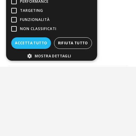
PERFORMANCE
4,7
/5
TARGETING
Eccellente
FUNZIONALITÀ
NON CLASSIFICATI
3.820
Recensioni
ACCETTA TUTTO
RIFIUTA TUTTO
MOSTRA DETTAGLI
Pagamenti sicuri
ALDIGIÙ S.R.L. | Via Cortazzis 15 33100 - UDINE | SEDE
OPERATIVA: Via del Progresso 3 - Padova | PEC: