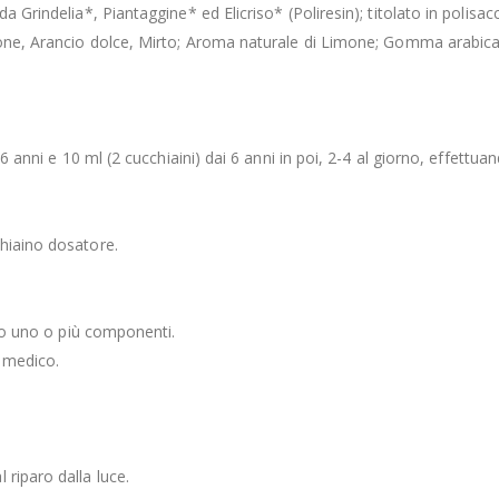
 Grindelia*, Piantaggine* ed Elicriso* (Poliresin); titolato in polisac
Limone, Arancio dolce, Mirto; Aroma naturale di Limone; Gomma arab
 6 anni e 10 ml (2 cucchiaini) dai 6 anni in poi, 2-4 al giorno, effettu
chiaino dosatore.
rso uno o più componenti.
l medico.
riparo dalla luce.