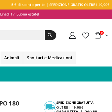
5 € di sconto per te
| SPEDIZIONE GRATIS OLTRE I 49,90€
a lunedì 17. Buona estate!
elemen
0
Carrello
Animali
Sanitari e Medicazioni
PO 180
SPEDIZIONE GRATUITA
OLTRE I 49,90€
GARANTITA IN 24/48H