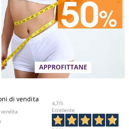
oni di vendita
4,7
/5
Eccellente
 vendita
e