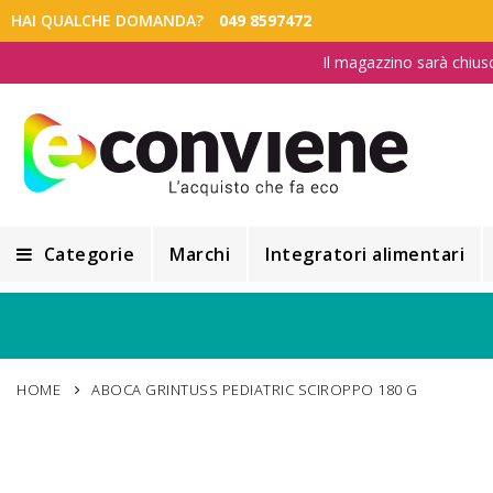
HAI QUALCHE DOMANDA?
049 8597472
Il magazzino sarà chius
Categorie
Marchi
Integratori alimentari
Integratori alimentari
Alimentazione e Dietetica
HOME
ABOCA GRINTUSS PEDIATRIC SCIROPPO 180 G
Cosmesi
Cosmetici Naturali