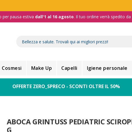
o per pausa estiva
dall'1 al 16 agosto
. Il tuo ordine verrà spedito d
Cosmesi
Make Up
Capelli
Igiene personale
OFFERTE ZERO_SPRECO - SCONTI OLTRE IL 50%
ABOCA GRINTUSS PEDIATRIC SCIROP
G