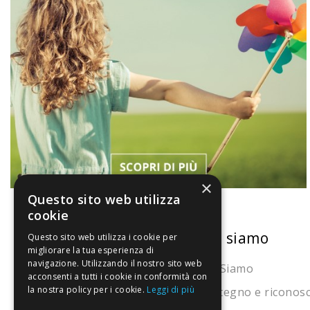
×
Questo sito web utilizza
cookie
La nostra convenienza
Chi siamo
Questo sito web utilizza i cookie per
migliorare la tua esperienza di
navigazione. Utilizzando il nostro sito web
Il risparmio che fa ambiente
Chi Siamo
acconsenti a tutti i cookie in conformità con
la nostra policy per i cookie.
Leggi di più
Il nostro manifesto
Sostegno e riconos