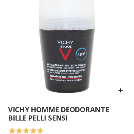
galleria
di
immagini
Vai
VICHY HOMME DEODORANTE
all'inizio
della
BILLE PELLI SENSI
galleria
di
immagini