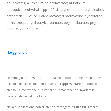
aqua/water; aluminium chlorohydrate; aluminium
seqsquichlorohydrate; ppg-15 stearyl ether; cetearyl alcohol;
ceteareth-33; c12-13 alkyl lactate; dimethycone; hydrolyzed
algin; iodopropynil butylcarbamate; peg-4 dilaurate; peg-4
laurate; zinc sulfate.
Leggi di più
Le immagini di questo prodotto hanno scopo puramente illustrativo
e la loro finalità è solamente quella di rappresentare il prodotto
stesso. La confezione può variare pur mantenendo invariate le
caratteristiche del prodotto.
Nella pubblicazione non si intende infrangere diritti altrui.
I marchi