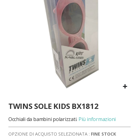
di
immagini
Vai
TWINS SOLE KIDS BX1812
all'inizio
della
galleria
Occhiali da bambini polarizzati.
Più informazioni
di
immagini
OPZIONE DI ACQUISTO SELEZIONATA :
FINE STOCK